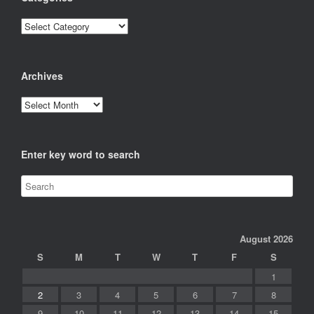
Categories
Archives
Archives
Enter key word to search
August 2026
S
M
T
W
T
F
S
1
2
3
4
5
6
7
8
9
10
11
12
13
14
15