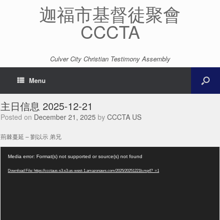
迦福市基督徒聚會
CCCTA
Culver City Christian Testimony Assembly
Menu
主日信息 2025-12-21
Posted on
December 21, 2025
by
CCCTA US
荊棘蔓延 – 劉以示 弟兄
Video
Media error: Format(s) not supported or source(s) not found
Player
Download File: https://ccctaus-s3.s3.us-west-1.amazonaws.com/2025/20251221b.mp4?_=1