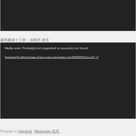
羅馬書第十三章 – 張曉亮 弟兄
Video
Media error: Format(s) not supported or source(s) not found
Player
Download File: https://ccctaus-s3.s3.us-west-1.amazonaws.com/2025/20251221a.mp4?_=2
Posted in
General
,
Message 信息
.