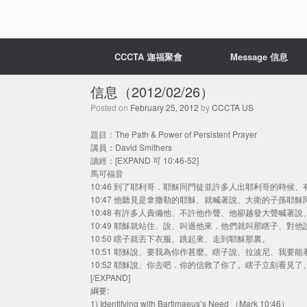
CCCTA 迦福聚會
Message 信息
信息（2012/02/26）
Posted on
February 25, 2012
by
CCCTA US
題目：The Path & Power of Persistent Prayer
講員：David Smithers
讀經：[EXPAND 可 10:46-52]
馬可福音
10:46 到了耶利哥．耶穌同門徒並許多人出耶利哥的時候
10:47 他聽見是拿撒勒的耶穌、就喊著說、大衛的子孫耶
10:48 有許多人責備他、不許他作聲、他卻越發大聲喊著
10:49 耶穌就站住、說、叫過他來．他們就叫那瞎子、對
10:50 瞎子就丟下衣服、跳起來、走到耶穌那裏。
10:51 耶穌說、要我為你作甚麼。瞎子說、拉波尼、我要
10:52 耶穌說、你去吧．你的信救了你了。瞎子立刻看見
[/EXPAND]
綱要:
1) Identifying with Bartimaeus’s Need （Mark 10:46）