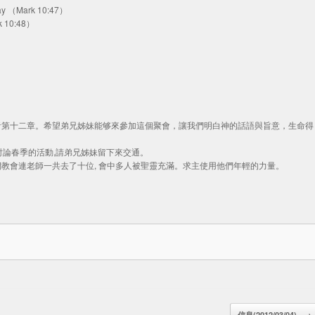
Pray （Mark 10:47）
rk 10:48）
音第十二章。希望弟兄姊妹能够來參加這個聚會，讓我們明白神的話語與旨意，生命得
要討論春季的活動,請弟兄姊妹留下來交通。
我們教會連老師一共去了十位, 會中多人被聖靈充滿。求主使用他們年輕的力量。
信息(2012/03/04)
→