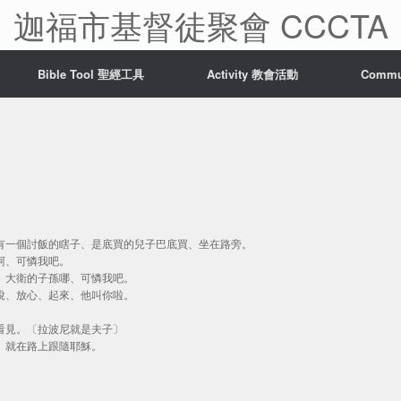
迦福市基督徒聚會 CCCTA
Bible Tool 聖經工具
Activity 教會活動
Comm
、有一個討飯的瞎子、是底買的兒子巴底買、坐在路旁。
穌阿、可憐我吧。
說、大衛的子孫哪、可憐我吧。
他說、放心、起來、他叫你啦。
能看見。〔拉波尼就是夫子〕
了、就在路上跟隨耶穌。