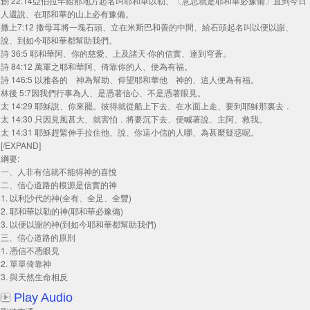
創 22:14亞伯拉罕給那地方起名叫耶和華以勒、〔意思就是耶和華必豫備〕直到今日
人還說、在耶和華的山上必有豫備。
撒上7:12 撒母耳將一塊石頭、立在米斯巴和善的中間、給石頭起名叫以便以謝、
說、到如今耶和華都幫助我們。
詩 36:5 耶和華阿、你的慈愛、上及諸天‧你的信實、達到穹蒼。
詩 84:12 萬軍之耶和華阿、倚靠你的人、便為有福。
詩 146:5 以雅各的 神為幫助、仰望耶和華他 神的、這人便為有福。
林後 5:7因我們行事為人、是憑著信心、不是憑著眼見。
太 14:29 耶穌說、你來罷。彼得就從船上下去、在水面上走、要到耶穌那裏去．
太 14:30 只因見風甚大、就害怕．將要沉下去、便喊著說、主阿、救我。
太 14:31 耶穌趕緊伸手拉住他、說、你這小信的人哪、為甚麼疑惑呢。
[/EXPAND]
綱要:
一、人非有信就不能得神的喜悅
二、信心道路的根源是信實的神
1. 以利沙代的神(全有、全足、全豐)
2. 耶和華以勒的神(耶和華必豫備)
3. 以便以謝的神(到如今耶和華都幫助我們)
三、信心道路的原則
1. 憑信不憑眼見
2. 單單倚靠神
3. 與天然生命相反
Play Audio