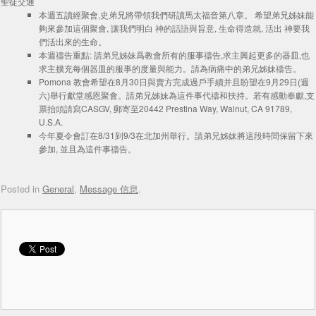
聖徒交通
本週五讀經聚會,史弟兄將帶領我們研讀馬太福音第八章。 希望弟兄姊妹能
夠來參加這個聚會, 讓我們明白 神的話語與旨意, 生命得造就, 活出 神要我
們活出來的生命。
本週禱告重點: 請弟兄姊妹爲教會所有的服事禱告,求主興起更多的器皿,也
求主擴充每個器皿的服事的度量與能力。請為病痛中的弟兄姊妹禱告。
Pomona 教會希望在8月30日與賣方完成過戶手續并且盼望在9月29日(週
六)舉行獻堂感恩聚會。請弟兄姊妹為這件事代禱和扶持。若有感動奉獻,支
票抬頭請寫CASGV, 郵寄至20442 Prestina Way, Walnut, CA 91789,
U.S.A.
今年夏令會訂在8/31到9/3在北加州舉行。請弟兄姊妹將這段時間保留下來
參加, 並且為這件事禱告。
Posted in
General
,
Message 信息
.