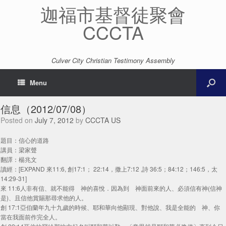
迦福市基督徒聚會
CCCTA
Culver City Christian Testimony Assembly
Menu
信息（2012/07/08）
Posted on
July 7, 2012
by
CCCTA US
題目：信心的道路
講員：梁家聲
翻譯：楊兆文
讀經：[EXPAND 來11:6, 創17:1； 22:14，撒上7:12 ,詩 36:5；84:12；146:5，太
14:29-31]
來 11:6人非有信、就不能得 神的喜悅．因為到 神面前來的人、必須信有神(信神
是)、且信他賞賜那尋求他的人。
創 17:1亞伯蘭年九十九歲的時候、耶和華向他顯現、對他說、我是全能的 神、你
當在我面前作完全人。