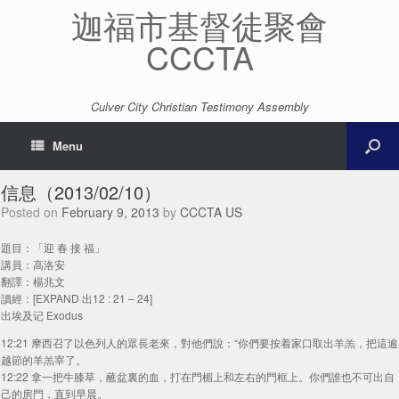
迦福市基督徒聚會
CCCTA
Culver City Christian Testimony Assembly
Menu
信息（2013/02/10）
Posted on
February 9, 2013
by
CCCTA US
題目：「迎 春 接 福」
講員：高洛安
翻譯：楊兆文
讀經：[EXPAND 出12 : 21 – 24]
出埃及记 Exodus
12:21 摩西召了以色列人的眾長老來，對他們說：“你們要按着家口取出羊羔，把這逾
越節的羊羔宰了。
12:22 拿一把牛膝草，蘸盆裏的血，打在門楣上和左右的門框上。你們誰也不可出自
己的房門，直到早晨。