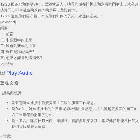
12:23 因為耶和華要巡行，擊殺埃及人，祂看見血在門楣上和左右的門框上，就必越
過那門，不容滅命的進你們的房屋，擊殺你們。
12:24 這例你們要守着，作為你們和你們子孫，永遠的定例。”
[/expand]
綱要:
一. 前言
二. 中國新年的由來
三. 以色列新年的由來
四. 到底是誰能賜福?
五. 怎麼才能得到這福氣?
六. 結論
Play Audio
聖 徒 交 通
• 讚美與感恩:
為張惠昕姊妹接手負責兒童主日學的服事工作感恩。
為Darling 姊妹將推出的主日學老師培訓計畫感恩。求主興起更多新的同工加
入主日學老師服事的行列。
為上週六『除夕日包水餃』感謝神。有許多朋友參加，希望他們都能早日加入
我們這個屬靈大家庭。
• 代禱: