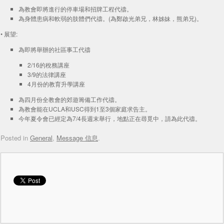
為教會即將進行的停車場和招牌工程代禱。
為身體患病和軟弱的肢體們代禱。(為鄭啟光弟兄，林姊妹，熊弟兄)。
• 展望:
為即將舉辦的社區事工代禱
2/16的稅務講座
3/9的法律講座
4月份的教育升學講座
為四月份全教會的郊遊籌備工作代禱。
為教會能在UCLA和USC得到1至3個家庭求告主。
今年夏令會已經定為7/4長週末舉行，地點正在尋覓中，請為此代禱。
Posted in
General
,
Message 信息
.