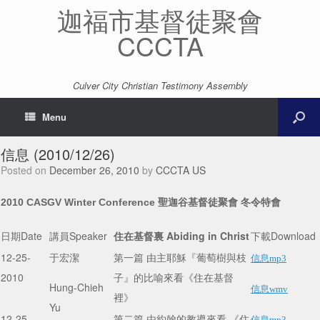
迦福市基督徒聚會
CCCTA
Culver City Christian Testimony Assembly
Menu
信息 (2010/12/26)
Posted on
December 26, 2010
by
CCCTA US
聖迦谷基督徒聚會 冬令特會
2010 CASGV Winter Conference
Date
Speaker
住在基督裏 Abiding in Christ
Download
日期
講員
下載
12-25-
于宏潔
第一篇 由主耶穌『葡萄樹與枝
信息mp3
2010
子』的比喻來看《住在基督
Hung-Chieh
信息wmv
裡》
Yu
12-25-
第二篇 由約翰的教導來看 《住
信息mp3