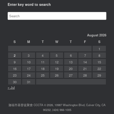
Enter key word to search
August 2026
S
M
T
W
T
F
S
1
2
3
4
5
6
7
8
9
10
11
12
13
14
15
16
17
18
19
20
21
22
23
24
25
26
27
28
29
30
31
« Jul
迦福市基督徒聚會 CCCTA © 2026, 10987 Washington Blvd, Culver City, CA
90232, (424) 966-1005