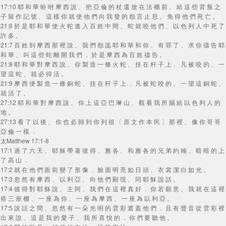
17:10 耶 和 華 吩 咐 摩 西 說 、 把 亞 倫 的 杖 還 放 在 法 櫃 前 、 給 這 些 背 叛 之
子 留 作 記 號 、 這 樣 你 就 使 他 們 向 我 發 的 怨 言 止 息 、 免 得 他 們 死 亡 。
21:6 於 是 耶 和 華 使 火 蛇 進 入 百 姓 中 間 、 蛇 就 咬 他 們 、 以 色 列 人 中 死 了
許 多 。
21:7 百 姓 到 摩 西 那 裡 說 、 我 們 怨 讟 耶 和 華 和 你 、 有 罪 了 、 求 你 禱 告 耶
和 華 、 叫 這 些 蛇 離 開 我 們 ． 於 是 摩 西 為 百 姓 禱 告 。
21:8 耶 和 華 對 摩 西 說 、 你 製 造 一 條 火 蛇 、 挂 在 杆 子 上 、 凡 被 咬 的 、 一
望 這 蛇 、 就 必 得 活 。
21:9 摩 西 便 製 造 一 條 銅 蛇 、 挂 在 杆 子 上 ． 凡 被 蛇 咬 的 、 一 望 這 銅 蛇 、
就 活 了 。
27:12 耶 和 華 對 摩 西 說 、 你 上 這 亞 巴 琳 山 、 觀 看 我 所 賜 給 以 色 列 人 的
地 。
27:13 看 了 以 後 、 你 也 必 歸 到 你 列 祖 〔 原 文 作 本 民 〕 那 裡 、 像 你 哥 哥
亞 倫 一 樣 ．
太Matthew 17:1-8
17:1 過 了 六 天 、 耶 穌 帶 著 彼 得 、 雅 各 、 和 雅 各 的 兄 弟 約 翰 、 暗 暗 的 上
了 高 山 ．
17:2 就 在 他 們 面 前 變 了 形 像 ． 臉 面 明 亮 如 日 頭 、 衣 裳 潔 白 如 光 。
17:3 忽 然 有 摩 西 、 以 利 亞 、 向 他 們 顯 現 、 同 耶 穌 說 話 。
17:4 彼 得 對 耶 穌 說 、 主 阿 、 我 們 在 這 裡 真 好 ． 你 若 願 意 、 我 就 在 這 裡
搭 三 座 棚 、 一 座 為 你 、 一 座 為 摩 西 、 一 座 為 以 利 亞 。
17:5 說 話 之 間 、 忽 然 有 一 朵 光 明 的 雲 彩 遮 蓋 他 們 ． 且 有 聲 音 從 雲 彩 裡
出 來 說 、 這 是 我 的 愛 子 、 我 所 喜 悅 的 ． 你 們 要 聽 他 。