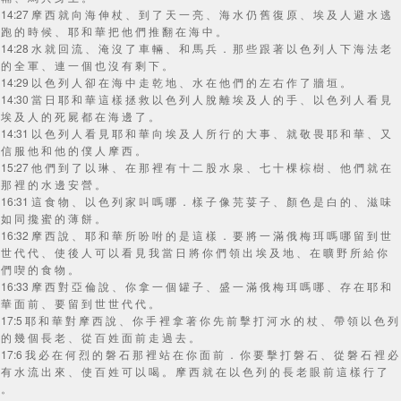
14:27 摩 西 就 向 海 伸 杖 、 到 了 天 一 亮 、 海 水 仍 舊 復 原 、 埃 及 人 避 水 逃
跑 的 時 候 、 耶 和 華 把 他 們 推 翻 在 海 中 。
14:28 水 就 回 流 、 淹 沒 了 車 輛 、 和 馬 兵 ． 那 些 跟 著 以 色 列 人 下 海 法 老
的 全 軍 、 連 一 個 也 沒 有 剩 下 。
14:29 以 色 列 人 卻 在 海 中 走 乾 地 、 水 在 他 們 的 左 右 作 了 牆 垣 。
14:30 當 日 耶 和 華 這 樣 拯 救 以 色 列 人 脫 離 埃 及 人 的 手 、 以 色 列 人 看 見
埃 及 人 的 死 屍 都 在 海 邊 了 。
14:31 以 色 列 人 看 見 耶 和 華 向 埃 及 人 所 行 的 大 事 、 就 敬 畏 耶 和 華 、 又
信 服 他 和 他 的 僕 人 摩 西 。
15:27 他 們 到 了 以 琳 、 在 那 裡 有 十 二 股 水 泉 、 七 十 棵 棕 樹 、 他 們 就 在
那 裡 的 水 邊 安 營 。
16:31 這 食 物 、 以 色 列 家 叫 嗎 哪 ． 樣 子 像 芫 荽 子 、 顏 色 是 白 的 、 滋 味
如 同 攙 蜜 的 薄 餅 。
16:32 摩 西 說 、 耶 和 華 所 吩 咐 的 是 這 樣 ． 要 將 一 滿 俄 梅 珥 嗎 哪 留 到 世
世 代 代 、 使 後 人 可 以 看 見 我 當 日 將 你 們 領 出 埃 及 地 、 在 曠 野 所 給 你
們 喫 的 食 物 。
16:33 摩 西 對 亞 倫 說 、 你 拿 一 個 罐 子 、 盛 一 滿 俄 梅 珥 嗎 哪 、 存 在 耶 和
華 面 前 、 要 留 到 世 世 代 代 。
17:5 耶 和 華 對 摩 西 說 、 你 手 裡 拿 著 你 先 前 擊 打 河 水 的 杖 、 帶 領 以 色 列
的 幾 個 長 老 、 從 百 姓 面 前 走 過 去 。
17:6 我 必 在 何 烈 的 磐 石 那 裡 站 在 你 面 前 ． 你 要 擊 打 磐 石 、 從 磐 石 裡 必
有 水 流 出 來 、 使 百 姓 可 以 喝 。 摩 西 就 在 以 色 列 的 長 老 眼 前 這 樣 行 了
。