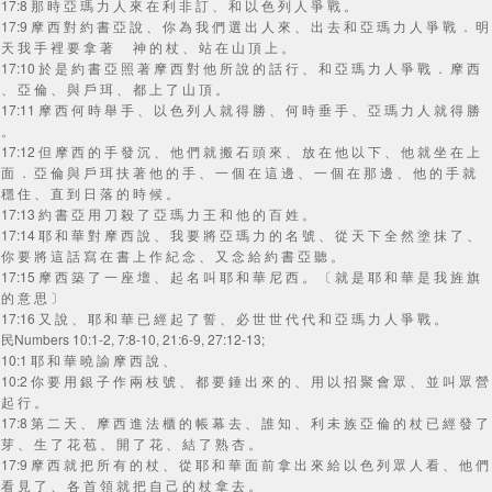
17:8 那 時 亞 瑪 力 人 來 在 利 非 訂 、 和 以 色 列 人 爭 戰 。
17:9 摩 西 對 約 書 亞 說 、 你 為 我 們 選 出 人 來 、 出 去 和 亞 瑪 力 人 爭 戰 ． 明
天 我 手 裡 要 拿 著 神 的 杖 、 站 在 山 頂 上 。
17:10 於 是 約 書 亞 照 著 摩 西 對 他 所 說 的 話 行 、 和 亞 瑪 力 人 爭 戰 ． 摩 西
、 亞 倫 、 與 戶 珥 、 都 上 了 山 頂 。
17:11 摩 西 何 時 舉 手 、 以 色 列 人 就 得 勝 、 何 時 垂 手 、 亞 瑪 力 人 就 得 勝
。
17:12 但 摩 西 的 手 發 沉 、 他 們 就 搬 石 頭 來 、 放 在 他 以 下 、 他 就 坐 在 上
面 ． 亞 倫 與 戶 珥 扶 著 他 的 手 、 一 個 在 這 邊 、 一 個 在 那 邊 、 他 的 手 就
穩 住 、 直 到 日 落 的 時 候 。
17:13 約 書 亞 用 刀 殺 了 亞 瑪 力 王 和 他 的 百 姓 。
17:14 耶 和 華 對 摩 西 說 、 我 要 將 亞 瑪 力 的 名 號 、 從 天 下 全 然 塗 抹 了 、
你 要 將 這 話 寫 在 書 上 作 紀 念 、 又 念 給 約 書 亞 聽 。
17:15 摩 西 築 了 一 座 壇 、 起 名 叫 耶 和 華 尼 西 。 〔 就 是 耶 和 華 是 我 旌 旗
的 意 思 〕
17:16 又 說 、 耶 和 華 已 經 起 了 誓 、 必 世 世 代 代 和 亞 瑪 力 人 爭 戰 。
民Numbers 10:1-2, 7:8-10, 21:6-9, 27:12-13;
10:1 耶 和 華 曉 諭 摩 西 說 、
10:2 你 要 用 銀 子 作 兩 枝 號 、 都 要 錘 出 來 的 、 用 以 招 聚 會 眾 、 並 叫 眾 營
起 行 。
17:8 第 二 天 、 摩 西 進 法 櫃 的 帳 幕 去 、 誰 知 、 利 未 族 亞 倫 的 杖 已 經 發 了
芽 、 生 了 花 苞 、 開 了 花 、 結 了 熟 杏 。
17:9 摩 西 就 把 所 有 的 杖 、 從 耶 和 華 面 前 拿 出 來 給 以 色 列 眾 人 看 、 他 們
看 見 了 、 各 首 領 就 把 自 己 的 杖 拿 去 。