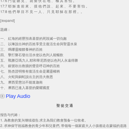
17:6 門 徒 聽 見 、 就 俯 伏 在 地 、 極 其 害 怕 。
17:7 耶 穌 進 前 來 、 摸 他 們 說 、 起 來 、 不 要 害 怕 。
17:8 他 們 舉 目 不 見 一 人 、 只 見 耶 穌 在 那 裡 。。
[/expand]
題綱：
一、 紅海的經歷預表基督的死毀滅一切仇敵
二、 以琳說出神的百姓享受主復活生命與聖靈水泉
三、 嗎哪靈糧餵養神的百姓
四、 擊打磐石發出活水使以色列人能暢飲
五、 戰勝亞瑪力人,耶和華尼西使以色列人永遠得勝
六、 銀號吹出救贖的聲音呼召神的百姓
七、 熟杏證明惟有復活生命是屬靈權柄
八、 火蛇與銅蛇說出主的浩大救恩
九、 摩西受懲治不能進迦南
十、 摩西已進入基督的榮耀國度
Play Audio
聖 徒 交 通
报告与代祷：
1. 為教會的复兴继续禱告,求主為我们教會预备一位牧者。
2. 求神保守祝福教會的青少年和兒童們, 带领每一個家庭大人小孩都走在蒙福的道路