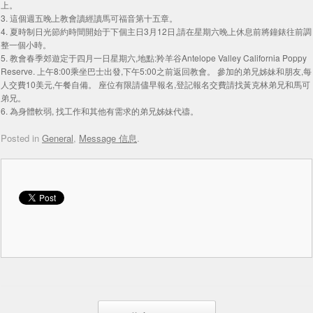
上。
3. 這個週五晚上教會讀經讀馬可福音第十五章。
4. 夏時制日光節約時間開始于下個主日3月12日,請在星期六晚上休息前將鐘錶往前調
整一個小時。
5. 教會春季郊遊定于四月一日星期六,地點:羚羊谷Antelope Valley California Poppy
Reserve. 上午8:00乘坐巴士出發,下午5:00之前返回教會。 參加的弟兄姊妹和朋友,每
人交費10美元,午餐自備。 座位有限請儘早報名,登記報名交費請找黃克林弟兄和馬可
弟兄。
6. 為身體軟弱, 找工作和其他有需求的弟兄姊妹代禱。
Posted in
General
,
Message 信息
.
Post navigation