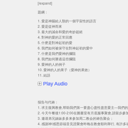
[/expand]
題綱：
1. 愛是神賜給人類的一個宇宙性的語言
2. 愛是從神而來
3. 最大的誡命和愛的奇妙超絕
4. 對神的愛的正常回應
5. 什麽是對神起初的愛
6. 我們如何被保守在對神起初的愛中
7. 什麽是我們愛神的攔阻
8. 我們如何勝過這些攔阻
9. 愛神的人的例子
10. 愛神的人的果子（愛神的果效）
11. 結語
Play Audio
报告与代祷：
1. 求主復興教會,帮助我們第一要盡心盡性盡意愛主—我們
2. 今天午餐後1:00-2:00在圖書室有月底服事聚會,請留步參
3. 邀请弟兄姊妹多多来参加周二教会的祷告聚会；
4. 感謝神!感恩節福音見證聚會昨晚在教會順利舉行, 有