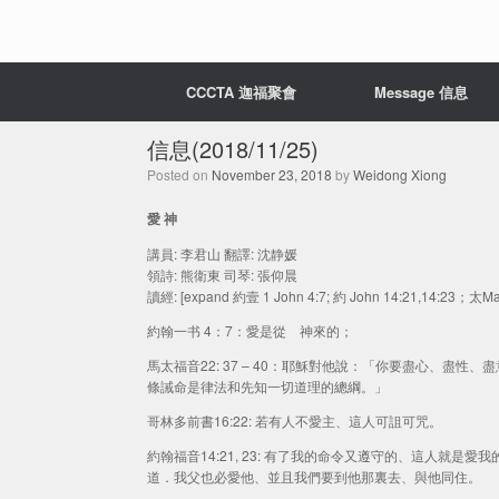
CCCTA 迦福聚會
Message 信息
信息(2018/11/25)
Posted on
November 23, 2018
by
Weidong Xiong
愛 神
講員: 李君山 翻譯: 沈静媛
領詩: 熊衛東 司琴: 張仰晨
讀經: [expand 約壹 1 John 4:7; 約 John 14:21,14:23；太Mat
約翰一书 4：7：愛是從 神來的；
馬太福音22: 37 – 40：耶穌對他說：「你要盡心、
條誡命是律法和先知一切道理的總綱。」
哥林多前書16:22: 若有人不愛主、這人可詛可咒。
約翰福音14:21, 23: 有了我的命令又遵守的、這人
道．我父也必愛他、並且我們要到他那裏去、與他同住。