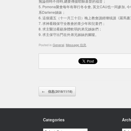
無論得時不得時,總要傳揚耶穌基督的福音；
5. Pomona聚會每年有舉行冬令會, 英文CAU也一同參加, 
系Darlene姊妹；
6. 這個週五（十一月三十日）晚上教會讀經继续讀《羅馬
7. 求神看顾保守全教會的青少年和兒童們；
8. 求主醫治看顧身體軟弱的弟兄姊妹們；
9. 求主保守出門在外弟兄姊妹的腳蹤。
Posted in
General
,
Message 信息
.
Post navigation
←
信息(2018/11/18)
Categories
Arch
Categories
Archi