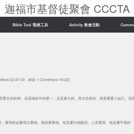
迦福市基督徒聚會 CCCTA
Bible Tool 聖經工具
Activity 教會活動
Comm
thew 22:37-40；林前 1 Corinthians 16:22]
盡性、盡意愛主你的神。這是誡命中的第一，且是最大的。其次也相仿，就是要愛人如己。這
就是愛我的．愛我的必蒙我父愛他、我也要愛他、並且要向他顯現。人若愛我、就必遵守我的