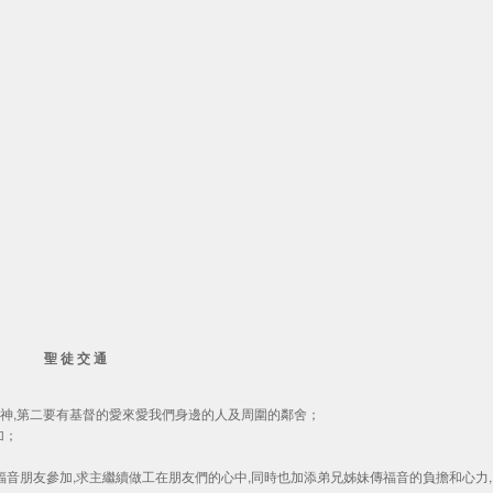
聖 徒 交 通
的神,第二要有基督的愛來愛我們身邊的人及周圍的鄰舍；
加；
許多福音朋友參加,求主繼續做工在朋友們的心中,同時也加添弟兄姊妹傳福音的負擔和心力,