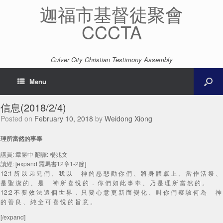
迦福市基督徒聚會
CCCTA
Culver City Christian Testimony Assembly
Menu
信息(2018/2/4)
Posted on
February 10, 2018
by
Weidong Xiong
理所當然的事奉
講員: 章勝中 翻譯: 楊兆文
讀經: [expand 羅馬書12章1-2節]
12:1 所 以 弟 兄 們 、 我 以 神 的 慈 悲 勸 你 們 、 將 身 體 獻 上 、 當 作 活 祭 、
是 聖 潔 的 、 是 神 所 喜 悅 的 ． 你 們 如 此 事 奉 、 乃 是 理 所 當 然 的 。
12:2 不 要 效 法 這 個 世 界 ． 只 要 心 意 更 新 而 變 化 、 叫 你 們 察 驗 何 為 神
的 善 良 、 純 全 可 喜 悅 的 旨 意 。
[/expand]