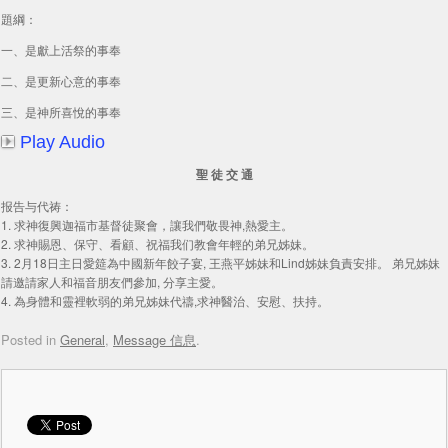
題綱：
一、是獻上活祭的事奉
二、是更新心意的事奉
三、是神所喜悅的事奉
Play Audio
聖 徒 交 通
报告与代祷：
1. 求神復興迦福市基督徒聚會，讓我們敬畏神,熱愛主。
2. 求神賜恩、保守、看顧、祝福我们教會年輕的弟兄姊妹。
3. 2月18日主日愛筵為中國新年餃子宴, 王燕平姊妹和Lind姊妹負責安排。 弟兄姊妹
請邀請家人和福音朋友們參加, 分享主愛。
4. 為身體和靈裡軟弱的弟兄姊妹代禱,求神醫治、安慰、扶持。
Posted in
General
,
Message 信息
.