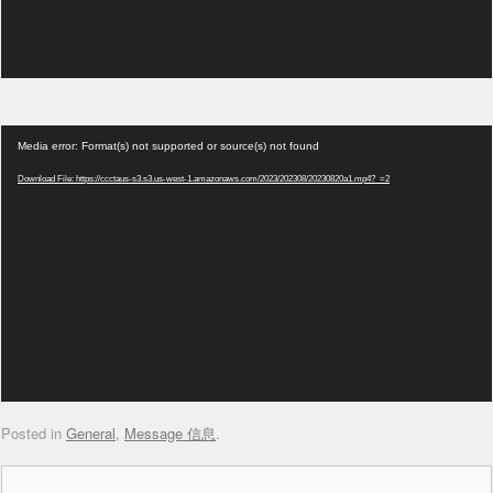
Video
Media error: Format(s) not supported or source(s) not found
Player
Download File: https://ccctaus-s3.s3.us-west-1.amazonaws.com/2023/202308/20230820a1.mp4?_=2
Posted in
General
,
Message 信息
.