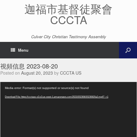
迦福市基督徒聚會
CCCTA
Culver City Christian Testimony Assembly
Menu
視頻信息 2023-08-20
Posted on
August 20, 2023
by
CCCTA US
Video
Media error: Format(s) not supported or source(s) not found
Player
Download File: https://ccctaus-s3.s3.us-west-1.amazonaws.com/2023/202308/20230820a2.mp4?_=1