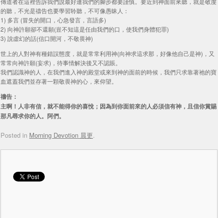
傳道者在這裡告訴我們說最好連我們的腳步都要謹慎。要近到神面前來聽，就是敬虔
的聽，不光是禱告也要學習聆聽，不可像愚昧人：
1) 多言 (冒失的開口，心急發言，言語多)
2) 向神許願卻不還願(豈不知這是任由我們的口，使我們身體犯罪)
3) 說虛幻的話(信口開河，不敬畏神)
世上的人對神有種錯誤態度，就是常常利用神(向神求這求那，好像他自己是神)，又
常常向神許願(妄求)，待事情解決後又不認賬。
我們認識神的人，在我們進入神的殿堂或來到神的面前的時候，我們只求靠著祂的寶
血遮蓋我們並存著一顆敬畏神的心，來仰望。
禱告：
主啊！人非有信，就不能得你的喜悅；因為到你面前來的人必須信有神，且信你賞賜
那凡尋求你的人。阿們。
Posted in
Morning Devotion 晨更
.