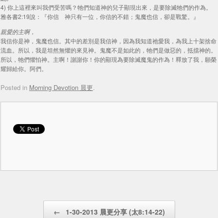
4) 你上這裡來叫我們受苦嗎？牠們知道神的兒子顯現出來，是要除滅牠們的作為。
雅各書2:19說：『你信 神只有一位，你信的不錯；鬼魔也信，卻是戰驚。』
親愛的主啊，
我信你是神，鬼魔也信。其中的差別是我信神，因為我知道祂愛我，為我上十架捨命
流血。所以，我是坦然無懼的來見神。鬼魔不是如此的，牠們是做惡的，抵擋神的。
所以，牠們懼怕神。主啊！謝謝你！你的顯現為要除滅魔鬼的作為！釋放了我，願榮
耀歸給你。阿們。
Posted in
Morning Devotion 晨更
.
Post navigation
←
1-30-2013 晨更分享 (太8:14-22)