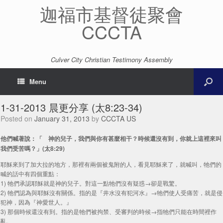
迦福市基督徒聚會
CCCTA
Culver City Christian Testimony Assembly
Menu
1-31-2013 晨更分享 (太8:23-34)
Posted on
January 31, 2013
by
CCCTA US
他們喊著說：「 神的兒子，我們與你有甚麼相干？時候還沒有到，你就上這裡來叫
我們受苦嗎？」(太8:29)
耶穌來到了加大拉的地方，那裡有兩個被鬼附的人，看見耶穌來了，就喊叫，牠們的
喊的話中有四個重點：
1) 牠們承認耶穌就是神的兒子。對這一點牠們沒有疑惑→卻是戰驚。
2) 牠們認為與耶穌沒有關係。指的是『井水沒有犯河水』→牠們使人受痛苦，就是侵
犯神，因為『神愛世人。』
3) 那個時候還沒有到。指的是牠們被拘禁、受審判的時候→指牠們只能在時間裡作
亂。