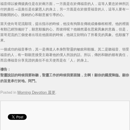
福音得以被傳揚責任是在於兩方面，一方面是在於傳福音的人，這等人要忠於神所託
付的責任→這責任是在蒙恩人的身上，另一方面是在於接受福音的人，這等人要有一
顆敞開的心。接納的心和願意被引導的心。
當天使向哥尼流顯現，提出指示的時候，他沒有拘限在傳統或條條框框裡。他的裡面
有顆已經預備好了，願意順服的心。而彼得呢？他雖然還在思索異象的意義，但是，
當哥尼流的三個使者出現在他面前的時候，他就立刻明白了所看見的異象。也順服下
來。
一個成功的福音事功，其一是傳道人本身對聖靈的敏銳和順服。其二是聽福音、領受
福音的人，有一顆願意接受主藉著他的僕人所說的話。所以，傳的和聽的都有責任，
而且傳福音分享見證的責任不在天使而是在「人」的身上。
禱告：
聖靈說話的時候我要聆聽，聖靈工作的時候我要跟隨，主啊！願你的國度降臨。願你
的旨意承行於地。阿門。
Posted in
Morning Devotion 晨更
.