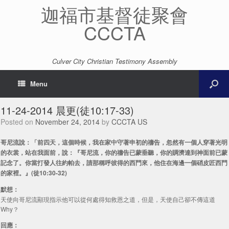
迦福市基督徒聚會
CCCTA
Culver City Christian Testimony Assembly
Menu
11-24-2014 晨更(徒10:17-33)
Posted on
November 24, 2014
by
CCCTA US
哥尼流說：「前四天，這個時候，我在家中守著申初的禱告，忽然有一個人穿著光明
的衣裳，站在我面前，說：『哥尼流，你的禱告已蒙垂聽，你的賙濟達到神面前已蒙
記念了。你當打發人往約帕去，請那稱呼彼得的西門來，他住在海邊一個硝皮匠西門
的家裡。』(徒10:30-32)
默想：
天使向哥尼流顯現指示他可以從何處得知救恩之道，但是，天使自己卻不傳這道
Why？
回應：