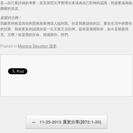
是→自己要詳細的考察，並且按照次序整理出來成為自己對神的認識，然後要成為祂
榮耀的見證。
親愛的主啊！
我蒙恩得救是因你的恩典藉著傳道人臨到我。但是我要讀你的話、要在生活中經歷你
的信實、我就更多的認識你是一位又真又活的神。從前是風聞有你，如今是親眼得
見。主啊！你是我的生命、我感謝你。阿們。
Posted in
Morning Devotion 晨更
.
Post navigation
←
11-25-2013 晨更分享(詩72:1-20)