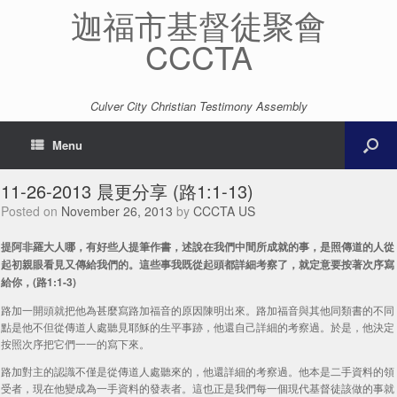
迦福市基督徒聚會
CCCTA
Culver City Christian Testimony Assembly
Menu
11-26-2013 晨更分享 (路1:1-13)
Posted on
November 26, 2013
by
CCCTA US
提阿非羅大人哪，有好些人提筆作書，述說在我們中間所成就的事，是照傳道的人從
起初親眼看見又傳給我們的。這些事我既從起頭都詳細考察了，就定意要按著次序寫
給你，(路1:1-3)
路加一開頭就把他為甚麼寫路加福音的原因陳明出來。路加福音與其他同類書的不同
點是他不但從傳道人處聽見耶穌的生平事跡，他還自己詳細的考察過。於是，他決定
按照次序把它們一一的寫下來。
路加對主的認識不僅是從傳道人處聽來的，他還詳細的考察過。他本是二手資料的領
受者，現在他變成為一手資料的發表者。這也正是我們每一個現代基督徒該做的事就