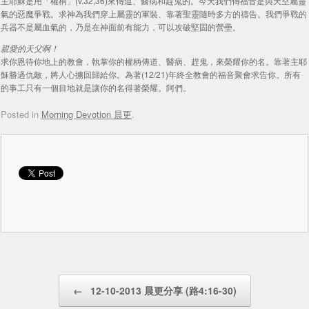
主耶穌是用「權柄」(v.32,36)來傳道、醫病和趕鬼的。今天我們傳福音是與天空屬靈
氣的惡魔爭戰。求神為我們穿上屬靈的軍裝、靠著聖靈隨時多方的禱告。我們爭戰的
兵器不是屬血氣的，乃是在神面前有能力，可以攻破堅固的營壘。
親愛的天父啊！
求你恩待你地上的教會，執掌你的權柄傳道、醫病、趕鬼，來榮耀你的名。靠著主耶
穌勝過仇敵，將人心擄回歸給你。為著(12/21)年終全教會的福音聚會求告你。所有
的事工只有一個目地就是讓你的名得著榮耀。阿們。
Posted in
Morning Devotion 晨更
.
Post navigation
←
12-10-2013 晨更分享 (路4:16-30)