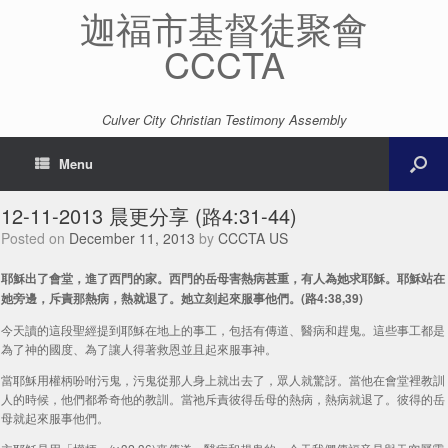
迦福市基督徒聚會
CCCTA
Culver City Christian Testimony Assembly
Menu
12-11-2013 晨更分享 (路4:31-44)
Posted on
December 11, 2013
by
CCCTA US
耶穌出了會堂，進了西門的家。西門的岳母害熱病甚重，有人為她求耶穌。耶穌站在
她旁邊，斥責那熱病，熱就退了。她立刻起來服事他們。(路4:38,39)
今天讀的這段聖經提到耶穌在地上的事工，包括有傳道、醫病和趕鬼。這些事工都是
為了神的國度、為了讓人得著救恩並且起來服事神。
當耶穌用權柄吩咐污鬼，污鬼從那人身上就出去了，眾人就驚訝。當他在會堂裡教訓
人的時候，他們都希奇他的教訓。當祂斥責彼得岳母的熱病，熱病就退了。彼得的岳
母就起來服事他們。