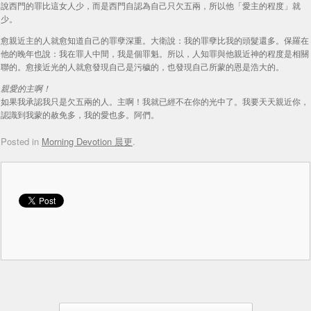
說西門的罪比這女人少，而是西門自認為自己只欠五兩，所以他「愛主的程度」就
少。
愈親近主的人就愈知道自己的罪孽深重。大衛說：我的罪孽比我的頭髮還多。保羅在
他的晚年也說：我在罪人中間，我是個罪魁。所以，人知罪與他親近神的程度是相關
聯的。愈接近光的人就愈發現自己是污穢的，也發現自己所蒙的恩是浩大的。
親愛的主啊！
如果我承認我只是欠五兩的人。主啊！我就已經不在你的光中了。我要天天親近你，
認識到我蒙的赦免多，我的愛也多。阿們。
Posted in
Morning Devotion 晨更
.
Post navigation