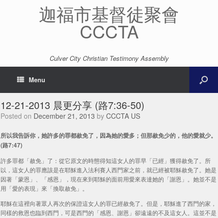
迦福市基督徒聚會
CCCTA
Culver City Christian Testimony Assembly
Menu
12-21-2013 晨更分享 (路7:36-50)
Posted on
December 21, 2013
by
CCCTA US
所以我告訴你，她許多的罪都赦免了，因為她的愛多；但那赦免少的，他的愛就少。
(路7:47)
許多罪都「赦免」了：從它原文的時態得知這女人的罪早「已經」獲得赦免了。所
以，這女人的罪應該是在耶穌進入法利賽人西門家之前，就已經被耶穌赦免了。她是
因著「蒙恩」、「感恩」，現在來到耶穌的面前用愛來表達她的「謝恩」。她並不是
用「愛的表現」來「換取赦免」。
耶穌在這裡向著眾人再次的保證這女人的罪已經赦免了。但是，耶穌進了西門的家，
同樣的救恩也臨到西門，可是西門的「感恩、謝恩」卻遠遠的不及這女人。這並不是