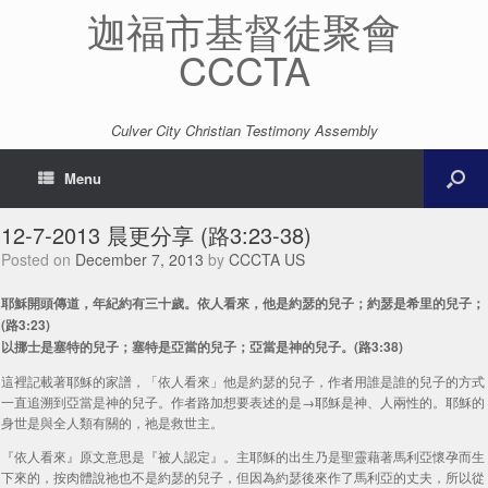
迦福市基督徒聚會
CCCTA
Culver City Christian Testimony Assembly
Menu
12-7-2013 晨更分享 (路3:23-38)
Posted on
December 7, 2013
by
CCCTA US
耶穌開頭傳道，年紀約有三十歲。依人看來，他是約瑟的兒子；約瑟是希里的兒子；
(路3:23)
以挪士是塞特的兒子；塞特是亞當的兒子；亞當是神的兒子。(路3:38)
這裡記載著耶穌的家譜，「依人看來」他是約瑟的兒子，作者用誰是誰的兒子的方式
一直追溯到亞當是神的兒子。作者路加想要表述的是→耶穌是神、人兩性的。耶穌的
身世是與全人類有關的，祂是救世主。
『依人看來』原文意思是『被人認定』。主耶穌的出生乃是聖靈藉著馬利亞懷孕而生
下來的，按肉體說祂也不是約瑟的兒子，但因為約瑟後來作了馬利亞的丈夫，所以從