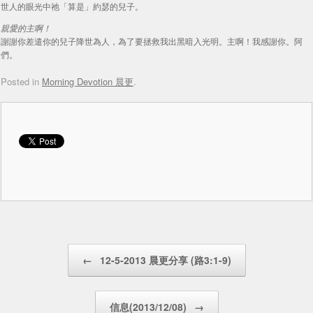
世人的眼光中祂「算是」約瑟的兒子。
親愛的主啊！
謝謝你差遣你的兒子降世為人，為了要拯救我出黑暗入光明。主啊！我感謝你。阿
們。
Posted in
Morning Devotion 晨更
.
Post navigation
←
12-5-2013 晨更分享 (路3:1-9)
信息(2013/12/08)
→