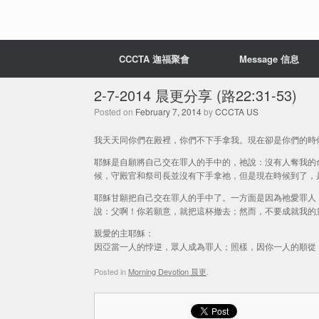
CCCTA 迦福聚會
Message 信息
2-7-2014 晨更分享 (路22:31-53)
Posted on
February 7, 2014
by
CCCTA US
我天天同你們在殿裡，你們不下手拿我。現在卻是你們的時候，
耶穌是自願將自己交在罪人的手中的，祂說：沒有人奪我的
候，守殿官和祭司長並沒有下手拿祂，但是現在時候到了，
耶穌甘願把自己交在罪人的手中了。一方面是因為祂愛罪人
說：父啊！你若願意，就把這杯撤去；然而，不要成就我的
親愛的主耶穌：
因亞當一人的悖逆，眾人成為罪人；照樣，因你一人的順從
Posted in
Morning Devotion 晨更
.