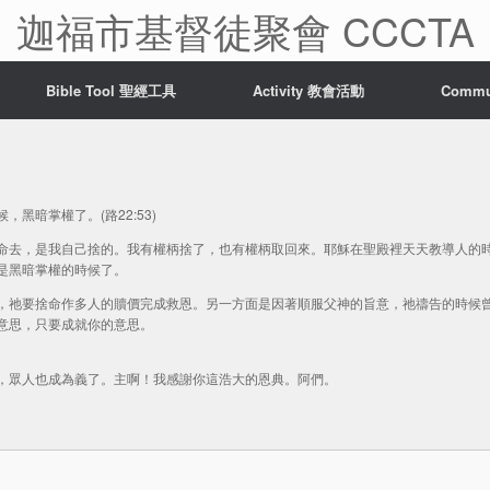
迦福市基督徒聚會 CCCTA
Bible Tool 聖經工具
Activity 教會活動
Comm
黑暗掌權了。(路22:53)
命去，是我自己捨的。我有權柄捨了，也有權柄取回來。耶穌在聖殿裡天天教導人的
是黑暗掌權的時候了。
，祂要捨命作多人的贖價完成救恩。另一方面是因著順服父神的旨意，祂禱告的時候
意思，只要成就你的意思。
，眾人也成為義了。主啊！我感謝你這浩大的恩典。阿們。