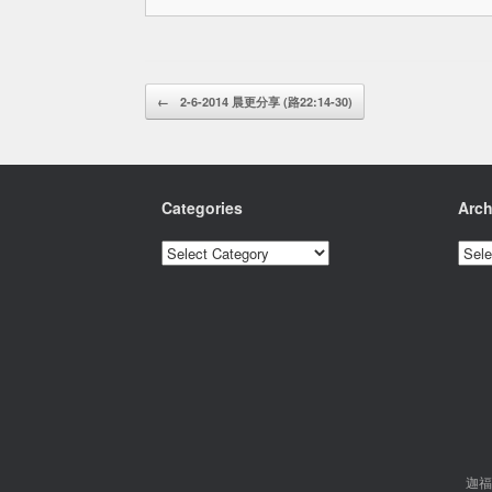
Post navigation
←
2-6-2014 晨更分享 (路22:14-30)
Categories
Arch
Categories
Archi
迦福市基