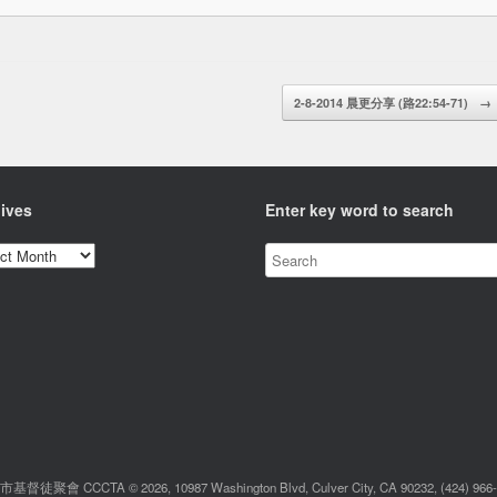
2-8-2014 晨更分享 (路22:54-71)
→
ives
Enter key word to search
ves
督徒聚會 CCCTA © 2026, 10987 Washington Blvd, Culver City, CA 90232, (424) 966