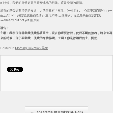
的時候，我們的身體必要得贖變成祂的形像。這是身體的得贖。
所有的基督徒要清楚的知道，人的得救有「重生」(一次性)，「心意更新而變化」(一
生之久) 和「身體變成主的榮形」(主再來時)三個層次。這也是為甚麼我們說
→Already but not yet. 的原因。
禱告：
主啊！我相信你曾救我使我得著重生，現在你還要救我，使我不斷的捨魂，將來你再
來的時候，你仍要救我，使我的身體得贖。主啊！你是救贖我的主。阿們。
Posted in
Morning Devotion 晨更
.
Post navigation
←
2015/3/26 晨更(林前16:1-24)