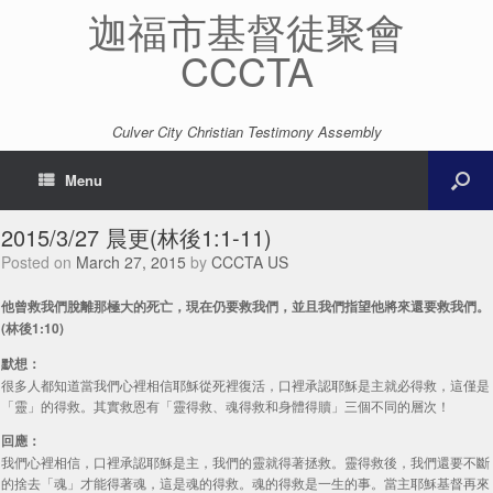
迦福市基督徒聚會
CCCTA
Culver City Christian Testimony Assembly
Menu
2015/3/27 晨更(林後1:1-11)
Posted on
March 27, 2015
by
CCCTA US
他曾救我們脫離那極大的死亡，現在仍要救我們，並且我們指望他將來還要救我們。
(林後1:10)
默想：
很多人都知道當我們心裡相信耶穌從死裡復活，口裡承認耶穌是主就必得救，這僅是
「靈」的得救。其實救恩有「靈得救、魂得救和身體得贖」三個不同的層次！
回應：
我們心裡相信，口裡承認耶穌是主，我們的靈就得著拯救。靈得救後，我們還要不斷
的捨去「魂」才能得著魂，這是魂的得救。魂的得救是一生的事。當主耶穌基督再來