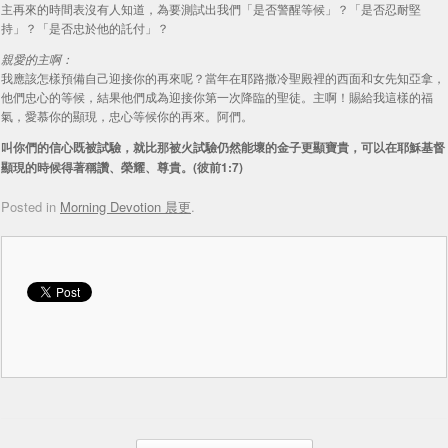
主再來的時間表沒有人知道，為要測試出我們「是否警醒等候」？「是否忍耐堅
持」？「是否忠於他的託付」？
親愛的主啊：
我應該怎樣預備自己迎接你的再來呢？當年在耶路撒冷聖殿裡的西面和女先知亞拿，
他們忠心的等候，結果他們成為迎接你第一次降臨的聖徒。主啊！賜給我這樣的福
氣，愛慕你的顯現，忠心等候你的再來。阿們。
叫你們的信心既被試驗，就比那被火試驗仍然能壞的金子更顯寶貴，可以在耶穌基督
顯現的時候得著稱讚、榮耀、尊貴。(彼前1:7)
Posted in
Morning Devotion 晨更
.