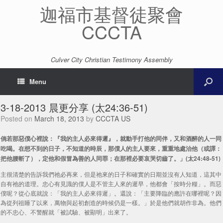
迦福市基督徒聚會
CCCTA
Culver City Christian Testimony Assembly
Menu
3-18-2013 晨更分享 (太24:36-51)
Posted on
March 18, 2013
by
CCCTA US
倘若那惡僕心裡說：『我的主人必來得遲』，就動手打他的同伴，又和酒醉的人一同
吃喝。在想不到的日子，不知道的時辰，那僕人的主人要來，重重地處治他（或譯：
把他腰斬了），定他和假冒為善的人同罪；在那裡必要哀哭切齒了。」(太24:48-51)
主很清楚的告訴我們祂必再來，但是祂來的日子和確實的日期並沒有人知道，這其中
自有祂的道理。忠心有見識的僕人是不管主人來的遲早，他都會「按時分糧」。而惡
僕呢？從心底就說：「我的主人必來得遲」。還說：「主要降臨的應許在哪裡呢？因
為從列祖睡了以來，萬物與起初創造的時候仍是一樣。」於是他們就胡作非為。他們
的不忠心、不警醒就「被試驗、被顯明」出來了。