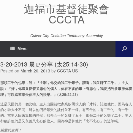
迦福市基督徒聚會
CCCTA
Culver City Christian Testimony Assembly
Menu
3-20-2013 晨更分享 (太25:14-30)
Posted on
March 20, 2013
by
CCCTA US
那領二千的也來，說：『主啊，你交給我二千銀子。請看，我又賺了二千。』主人
說：『好，你這又良善又忠心的僕人，你在不多的事上有忠心，我要把許多事派你管
理；可以進來享受你主人的快樂。』(太25:22,23)
這是天國的另一個比喻。主人出國前把家業按照僕人的「才幹」託給他們。因為各人
的才幹大小不同，所以他們所領受的託付並不一樣。有五千的，有二千的，有一千
的。當主人回來算帳的時候，那領五千的又赚了五千，那領二千的又赚了二千。主人
都稱許他們是又良善又忠心的僕人。因為神是算他們「忠不忠心」的這筆帳。
親愛的主啊！