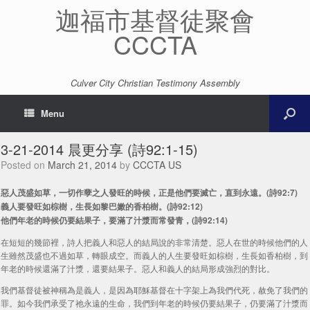
迦福市基督徒聚會
CCCTA
Culver City Christian Testimony Assembly
Menu
3-21-2014 晨更分享 (詩92:1-15)
Posted on
March 21, 2014
by
CCCTA US
惡人茂盛如草，一切作孽之人發旺的時候，正是他們要滅亡，直到永遠。(詩92:7)
義人要發旺如棕樹，生長如黎巴嫩的香柏樹。(詩92:12)
他們年老的時候仍要結果子，要滿了汁漿而常發青，(詩92:14)
在短短的幾節裡，詩人把義人和惡人的結局說的非常清楚。惡人在世的時候他們的人
生雖然茂盛也不過如草，轉眼成空。而義人的人生要發旺如棕樹，生長如香柏樹，到
年老的時候還滿了汁漿，還要結果子。惡人和義人的結局形成強烈的對比。
我們基督徒被神稱為是義人，是因為耶穌基督在十字架上為我們代死，赦免了我們的
罪。如今我們承受了祂永遠的生命，我們到年老的時候仍要結果子，仍要滿了汁漿而