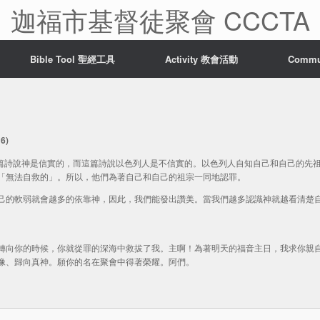
迦福市基督徒聚會 CCCTA
Bible Tool 聖經工具
Activity 教會活動
Comm
6)
的，上篇詩說神是信實的，而這篇詩說以色列人是不信實的。以色列人自知自己和自己的先
「無法自救的」。所以，他們為著自己和自己的祖宗一同地認罪。
己的軟弱就會越多的依靠神，因此，我們能發出讚美。當我們越多認識神就越看清楚
轉向你的時候，你就從罪的深海中救拔了我。主啊！為著明天的福音主日，我求你親
像、歸向真神。願你的名在聚會中得著榮耀。阿們。