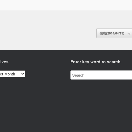
信息(2014/04/13)
→
ives
Enter key word to search
ves