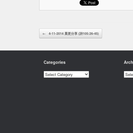
Post navigation
←
4-11-2014 晨更分享 (詩105:26-45)
Categories
Arch
Categories
Archi