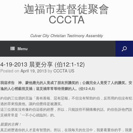
迦福市基督徒聚會
CCCTA
Culver City Christian Testimony Assembly
Menu
4-19-2013 晨更分享 (伯12:1-12)
Posted on
April 19, 2013
by
CCCTA US
我這求告 神、蒙他應允的人竟成了朋友所譏笑的；公義完全人竟受了人的譏笑。安
逸的人心裡藐視災禍；這災禍常常等待滑腳的人。(伯12:4,5)
約伯的三位朋的言論「善有善報、惡有惡報」不但沒有幫助約伯，反而用約伯沒有犯
過的罪來指責他。讓約伯覺得是被譏笑。
這三位朋友沒有像約伯這樣的經歷，所以，只能說些不關痛癢的話。約伯告訴他們說
災禍常常是「一不小心就臨到」的。
親愛的主啊！
真正經歷過你的人才是有智慧的。所以，在我每天的生活中，我要看重你的手，我要