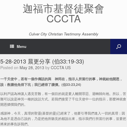
迦福市基督徒聚會
CCCTA
Culver City Christian Testimony Assembly
Menu
5-28-2013 晨更分享 (伯33:19-33)
Posted on
May 28, 2013
by
CCCTA US
一千天使中，若有一個作傳話的與 神同在，指示人所當行的事，神就給他開恩，
說：救贖他免得下坑；我已經得了贖價。(伯33:23,24)
以利戶認為神讓人遇見苦難，有一個目的就是要人離開罪惡、迴轉歸向祂。所以，苦
難可以說是神另一種的說話方式。若我們接受了千位天使中一位的指示，那麼神就會
開恩憐憫我們的。
感謝神，今天，真理的聖靈(基督的靈)已經來了，他要引導我們進入一切的真理；因
為他不是憑自己說的，乃是把他所聽見的都說出來，指示我們行所當行的事，並要把
將來的事告訴我們。