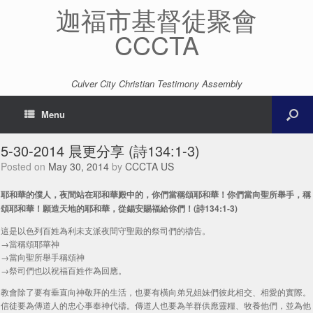
迦福市基督徒聚會
CCCTA
Culver City Christian Testimony Assembly
Menu
5-30-2014 晨更分享 (詩134:1-3)
Posted on
May 30, 2014
by
CCCTA US
耶和華的僕人，夜間站在耶和華殿中的，你們當稱頌耶和華！你們當向聖所舉手，稱
頌耶和華！願造天地的耶和華，從錫安賜福給你們！(詩134:1-3)
這是以色列百姓為利未支派夜間守聖殿的祭司們的禱告。
→當稱頌耶華神
→當向聖所舉手稱頌神
→祭司們也以祝福百姓作為回應。
教會除了要有垂直向神敬拜的生活，也要有橫向弟兄姐妹們彼此相交、相愛的實際。
信徒要為傳道人的忠心事奉神代禱。傳道人也要為羊群供應靈糧、牧養他們，並為他