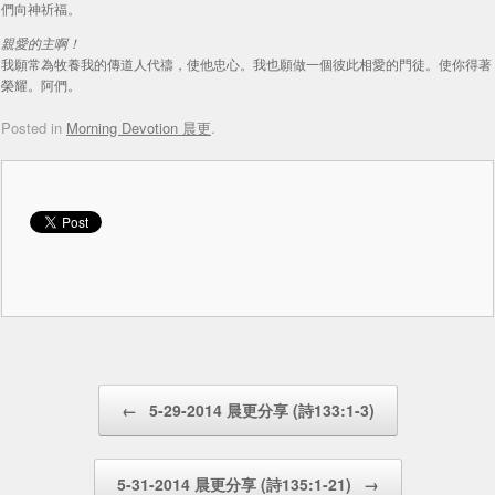
們向神祈福。
親愛的主啊！
我願常為牧養我的傳道人代禱，使他忠心。我也願做一個彼此相愛的門徒。使你得著
榮耀。阿們。
Posted in
Morning Devotion 晨更
.
Post navigation
←
5-29-2014 晨更分享 (詩133:1-3)
5-31-2014 晨更分享 (詩135:1-21)
→