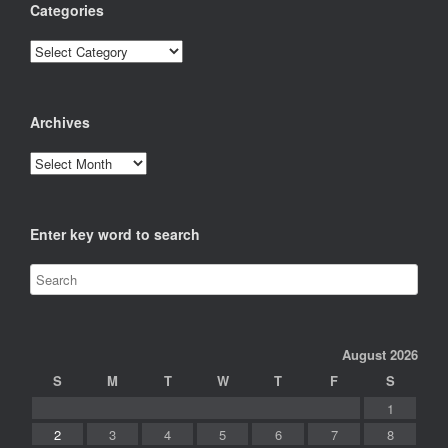
Categories
Categories
Archives
Archives
Enter key word to search
August 2026
S
M
T
W
T
F
S
1
2
3
4
5
6
7
8