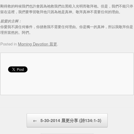
剛得救的時候我們也許會因為祂救我們出黑暗入光明而敬拜祂。但是，我們不能只停
留在這裡，我們要學習敬拜他只因為祂是真神。敬拜真神不需要任何的理由。
親愛的主啊：
你愛我不講任何條件，你拯救我不需要任何理由。你是獨一的真神，所以我敬拜你是
理所當然的。阿們。
Posted in
Morning Devotion 晨更
.
Post navigation
←
5-30-2014 晨更分享 (詩134:1-3)