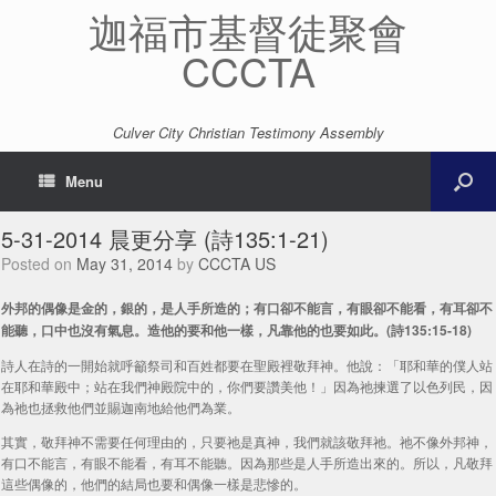
迦福市基督徒聚會
CCCTA
Culver City Christian Testimony Assembly
Menu
5-31-2014 晨更分享 (詩135:1-21)
Posted on
May 31, 2014
by
CCCTA US
外邦的偶像是金的，銀的，是人手所造的；有口卻不能言，有眼卻不能看，有耳卻不
能聽，口中也沒有氣息。造他的要和他一樣，凡靠他的也要如此。(詩135:15-18)
詩人在詩的一開始就呼籲祭司和百姓都要在聖殿裡敬拜神。他說：「耶和華的僕人站
在耶和華殿中；站在我們神殿院中的，你們要讚美他！」因為祂揀選了以色列民，因
為祂也拯救他們並賜迦南地給他們為業。
其實，敬拜神不需要任何理由的，只要祂是真神，我們就該敬拜祂。祂不像外邦神，
有口不能言，有眼不能看，有耳不能聽。因為那些是人手所造出來的。所以，凡敬拜
這些偶像的，他們的結局也要和偶像一樣是悲慘的。