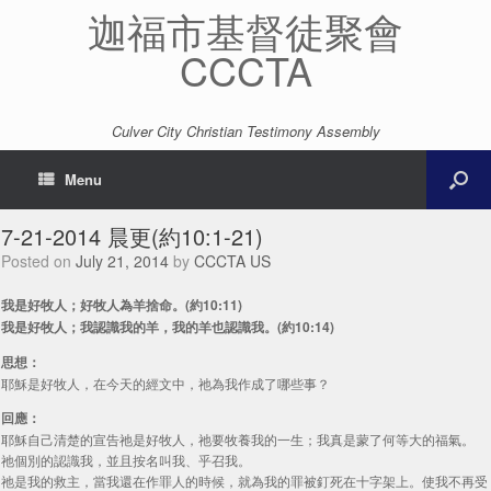
迦福市基督徒聚會
CCCTA
Culver City Christian Testimony Assembly
Menu
7-21-2014 晨更(約10:1-21)
Posted on
July 21, 2014
by
CCCTA US
我是好牧人；好牧人為羊捨命。(約10:11)
我是好牧人；我認識我的羊，我的羊也認識我。(約10:14)
思想：
耶穌是好牧人，在今天的經文中，祂為我作成了哪些事？
回應：
耶穌自己清楚的宣告祂是好牧人，祂要牧養我的一生；我真是蒙了何等大的福氣。
祂個別的認識我，並且按名叫我、乎召我。
祂是我的救主，當我還在作罪人的時候，就為我的罪被釘死在十字架上。使我不再受