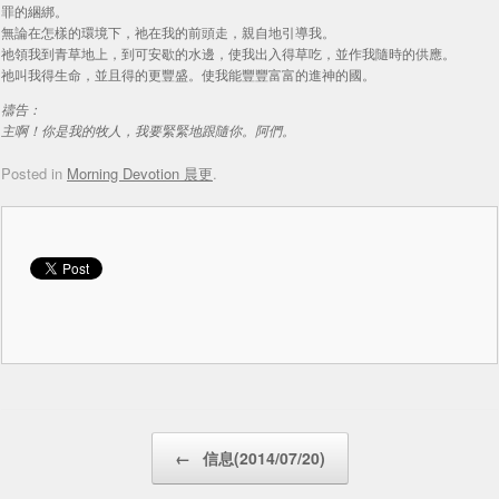
罪的綑綁。
無論在怎樣的環境下，祂在我的前頭走，親自地引導我。
祂領我到青草地上，到可安歇的水邊，使我出入得草吃，並作我隨時的供應。
祂叫我得生命，並且得的更豐盛。使我能豐豐富富的進神的國。
禱告：
主啊！你是我的牧人，我要緊緊地跟隨你。阿們。
Posted in
Morning Devotion 晨更
.
Post navigation
←
信息(2014/07/20)