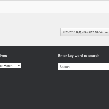
7-23-2013 晨更分享 (可12:18-34)
→
ives
Enter key word to search
ves