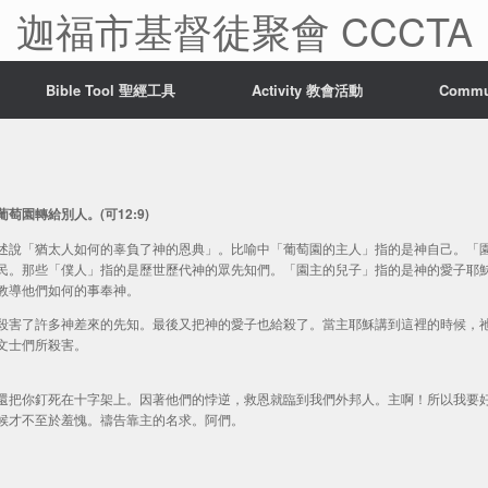
迦福市基督徒聚會 CCCTA
Bible Tool 聖經工具
Activity 教會活動
Comm
園轉給別人。(可12:9)
述說「猶太人如何的辜負了神的恩典」。比喻中「葡萄園的主人」指的是神自己。「
民。那些「僕人」指的是歷世歷代神的眾先知們。「園主的兒子」指的是神的愛子耶
教導他們如何的事奉神。
殺害了許多神差來的先知。最後又把神的愛子也給殺了。當主耶穌講到這裡的時候，
文士們所殺害。
還把你釘死在十字架上。因著他們的悖逆，救恩就臨到我們外邦人。主啊！所以我要
候才不至於羞愧。禱告靠主的名求。阿們。