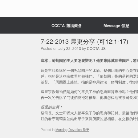
CCCTA 迦福聚會
Message 信息
7-22-2013 晨更分享 (可12:1-17)
Posted on
July 22, 2013
by
CCCTA US
這樣，葡萄園的主人要怎麼辦呢？他要來除滅那些園戶，將葡萄
這是主耶穌講的一個兇惡園戶的比喻。整個比喻的中心是在
戶」指的是這些宗教界的領袖們。「葡萄園」指的是神的選
基督。「周圍圈上籬笆」指的是神用律法，祭司制度，律例
這些宗教領袖們是如何的辜負了神的恩典而背叛神呢？他們
再一次的告訴了門徒們說祂將被棄、祂將怎樣地被祭司長和
親愛的主啊！
祭司長、文士和猶太人都辜負了你的恩典和託付。最後他們
好的看守葡萄園並結出果子來與所蒙的恩相稱。在交帳的時
Posted in
Morning Devotion 晨更
.