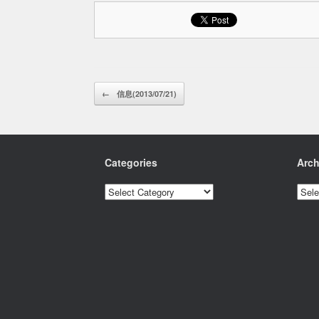
Post navigation
←
信息(2013/07/21)
Categories
Arch
Categories
Archi