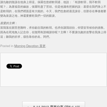
讓仇敵的陰謀在他身上得逞。保羅也曾經軟弱過，他說：「有誰軟弱，我不軟弱
呢？」為著福音的緣故，保羅吃盡了苦頭。但是他滿有把握的說：基督在我們身上不
是軟弱的，在我們裡面是有大能的。今天，我們也會經過流淚谷，但那谷在事後都要
變為泉源之地，神還要擦乾我們一切的眼淚。
親愛的主啊：
當我落在困苦患難時，求你顧念我的軟弱。也求你讓我頭抬，仰望並等候你的拯救。
因為在死地無人記念你，在陰間有誰稱謝你呢？主啊！不要讓仇敵的攻擊在我身上得
逞；聽我的祈求，禱告靠你的名。阿們。
Posted in
Morning Devotion 晨更
.
Post navigation
←
8-14-2013 晨更分享 (詩5:1-12)