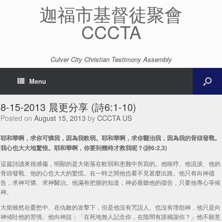
迦福市基督徒聚會
CCCTA
Culver City Christian Testimony Assembly
Menu
8-15-2013 晨更分享 (詩6:1-10)
Posted on
August 15, 2013
by
CCCTA US
耶和華啊，求你可憐我，因為我軟弱。耶和華啊，求你醫治我，因為我的骨頭發戰。
我心也大大地驚惶。耶和華啊，你要到幾時才救我呢？(詩6:2,3)
這篇詩讀來很感傷，明顯的是大衛落在軟弱和患難中所寫的。他唉哼、他流淚、他的
骨頭發戰、他的心也大大的驚慌。在一時之間他也看不見甚麼出路。他只有向神禱
告，求神可憐、求神醫治。他滿有把握的知道，神必垂聽他的禱告，只要他專心等候
神。
大衛雖然在憂愁中、在仇敵的攻擊下，但是他沒有咒詛人、也沒有埋怨神，他只是向
神傾吐他的苦情。他向神說：「在死地無人記念你，在陰間有誰稱謝你？」他不願意