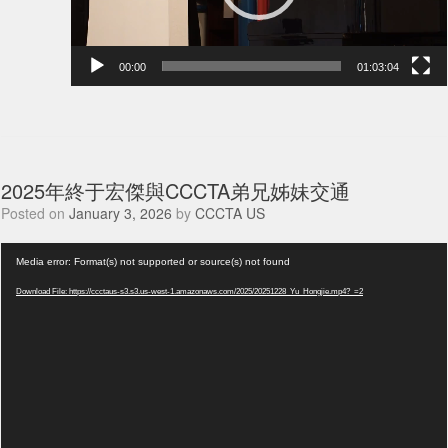
00:00
01:03:04
2025年終于宏傑與CCCTA弟兄姊妹交通
Posted on
January 3, 2026
by
CCCTA US
Video
Media error: Format(s) not supported or source(s) not found
Player
Download File: https://ccctaus-s3.s3.us-west-1.amazonaws.com/2025/20251228_Yu_Hongjie.mp4?_=2