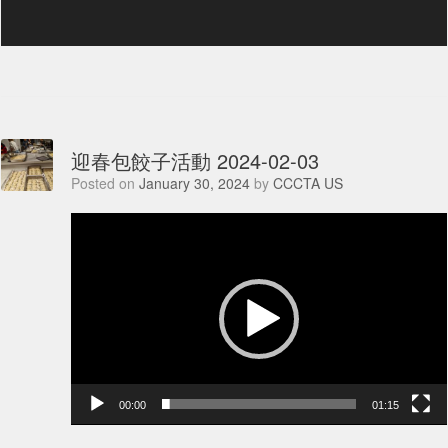
迎春包餃子活動 2024-02-03
Posted on
January 30, 2024
by
CCCTA US
Video
Player
00:00
01:15