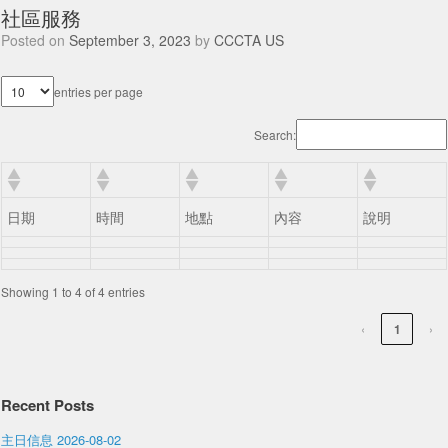
社區服務
Posted on
September 3, 2023
by
CCCTA US
entries per page
Search:
日期
時間
地點
內容
說明
Showing 1 to 4 of 4 entries
‹
1
›
Recent Posts
主日信息 2026-08-02