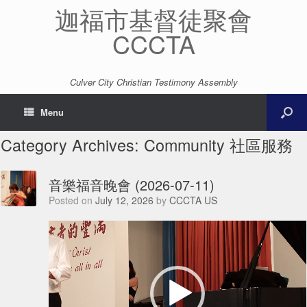
迦福市基督徒聚會
CCCTA
Culver City Christian Testimony Assembly
Menu
Category Archives:
Community 社區服務
音樂福音晚會 (2026-07-11)
Posted on
July 12, 2026
by
CCCTA US
Video
Player