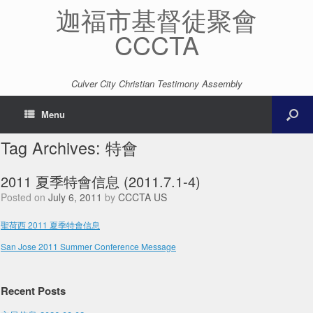
迦福市基督徒聚會
CCCTA
Culver City Christian Testimony Assembly
Menu
Tag Archives:
特會
2011 夏季特會信息 (2011.7.1-4)
Posted on
July 6, 2011
by
CCCTA US
聖荷西 2011 夏季特會信息
San Jose 2011 Summer Conference Message
Recent Posts