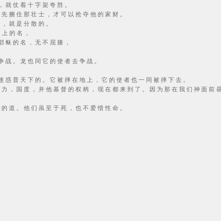
 ， 就 仗 着 十 字 架 夸 胜 。
非 先 捆 住 那 壮 士 ， 才 可 以 抢 夺 他 的 家 财 。
的 ， 就 是 分 散 的 。
之 上 的 名 ，
 耶 稣 的 名 ， 无 不 屈 膝 ，
 争 战 。 龙 也 同 它 的 使 者 去 争 战 。
 迷 惑 普 天 下 的 。 它 被 摔 在 地 上 ， 它 的 使 者 也 一 同 被 摔 下 去 。
能 力 ， 国 度 ， 并 他 基 督 的 权 柄 ， 现 在 都 来 到 了 。 因 为 那 在 我 们 神 面 前 
证 的 道 。 他 们 虽 至 于 死 ， 也 不 爱 惜 性 命 。