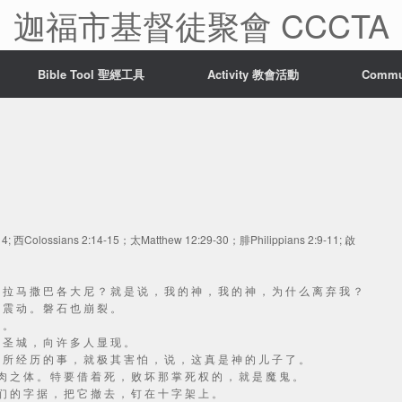
迦福市基督徒聚會 CCCTA
Bible Tool 聖經工具
Activity 教會活動
Comm
4; 西Colossians 2:14-15；太Matthew 12:29-30；腓Philippians 2:9-11; 啟
， 拉 马 撒 巴 各 大 尼 ？ 就 是 说 ， 我 的 神 ， 我 的 神 ， 为 什 么 离 弃 我 ？
也 震 动 。 磐 石 也 崩 裂 。
的 。
了 圣 城 ， 向 许 多 人 显 现 。
并 所 经 历 的 事 ， 就 极 其 害 怕 ， 说 ， 这 真 是 神 的 儿 子 了 。
 肉 之 体 。 特 要 借 着 死 ， 败 坏 那 掌 死 权 的 ， 就 是 魔 鬼 。
 们 的 字 据 ， 把 它 撤 去 ， 钉 在 十 字 架 上 。