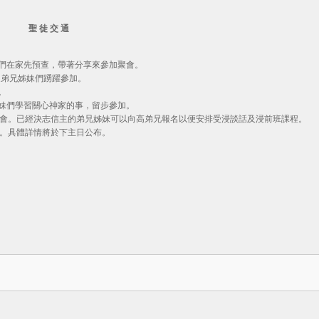
聖 徒 交 通
妹們在家先預查，帶著分享來參加聚會。
歡迎弟兄姊妹們踴躍參加。
。
兄姊妹們學習關心神家的事，留步參加。
受浸聚會。已經決志信主的弟兄姊妹可以向高弟兄報名以便安排受浸談話及浸前班課程。
堂舉行。具體詳情將於下主日公布。