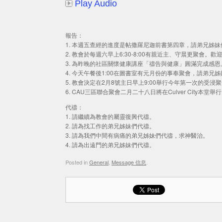
Play Audio
報告：
1. 本週五查經的進度是帖撒羅尼迦前書第四章，請弟兄姊
2. 教會於每週六早上6:30-8:00有親近主、守晨更聚會。
3. 為昨晚的社區關懷健康講座「禱告與健康」圓滿完成感恩
4. 今天午餐後1:00在圖書室有元月份的事奉聚會，請弟
5. 教會決定在2月8號主日早上9:00舉行今年第一次的
6. CAU三區聯合聚會二月二十八日將在Culver City本
代禱：
1. 請繼續為教會的屬靈復興代禱。
2. 請為找工作的弟兄姊妹們代禱。
3. 請為我們中間有病痛的弟兄姊妹們代禱，求神醫治。
4. 請為出遠門的弟兄姊妹們代禱。
Posted in
General
,
Message 信息
.