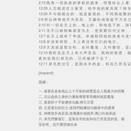
2:15 既 将 一 切 执 政 的 掌 权 的 掳 来 ， 明 显 给 众 人 看
12:29 人 怎 能 进 壮 士 家 里 ， 抢 夺 他 的 家 具 呢 ？ 除 
12:30 不 与 我 相 合 的 ， 就 是 敌 我 的 ， 不 同 我 收 聚 
2:9 所 以 神 将 他 升 为 至 高 ， 又 赐 给 他 那 超 乎 万 名 
2:10 叫 一 切 在 天 上 的 ， 地 上 的 ， 和 地 底 下 的 ， 因
2:11 无 不 口 称 耶 稣 基 督 为 主 ， 使 荣 耀 归 与 父 神 。
12:7 在 天 上 就 有 了 争 战 。 米 迦 勒 同 他 的 使 者 与 龙
12:8 并 没 有 得 胜 ， 天 上 再 没 有 它 们 的 地 方 。
12:9 大 龙 就 是 那 古 蛇 ， 名 叫 魔 鬼 ， 又 叫 撒 但 ， 是
12:10 我 听 见 在 天 上 有 大 声 音 说 ， 我 神 的 救 恩 ， 
夜 控 告 我 们 弟 兄 的 ， 已 经 被 摔 下 去 了 。
12:11 弟 兄 胜 过 它 ， 是 因 羔 羊 的 血 ， 和 自 己 所 见 
[/expand]
題綱：
一. 基督在各各他山上十字架的經歷是全人類最大的得勝
二. 主以血肉之身的力量敗壞那掌死權的就是魔鬼
三. 基督的十字架虜掠仇敵,將它示眾
四. 主是更壯的壯士,使我們能虜掠仇敵家中的產業
五. 神將他升為至高,使萬膝向他跪拜,萬口向他承認
六. 弟兄們勝過它，是靠羔羊的血和自己所見證的道。雖
至於死，也不愛惜魂生命