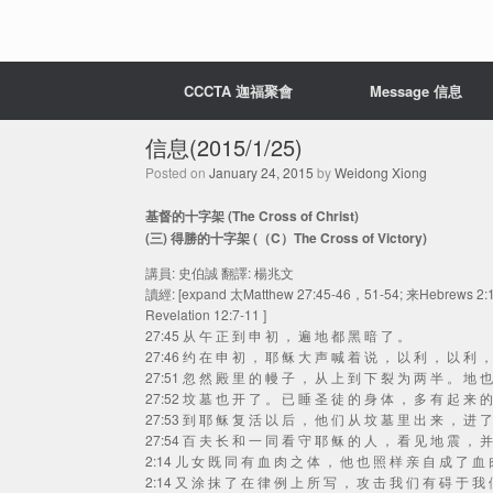
CCCTA 迦福聚會
Message 信息
信息(2015/1/25)
Posted on
January 24, 2015
by
Weidong Xiong
基督的十字架 (The Cross of Christ)
(三) 得勝的十字架 (（C）The Cross of Victory)
講員: 史伯誠 翻譯: 楊兆文
讀經: [expand 太Matthew 27:45-46，51-54; 来Hebrews 2:1
Revelation 12:7-11 ]
27:45 从 午 正 到 申 初 ， 遍 地 都 黑 暗 了 。
27:46 约 在 申 初 ， 耶 稣 大 声 喊 着 说 ， 以 利 ， 以 利 
27:51 忽 然 殿 里 的 幔 子 ， 从 上 到 下 裂 为 两 半 。 地 
27:52 坟 墓 也 开 了 。 已 睡 圣 徒 的 身 体 ， 多 有 起 来 
27:53 到 耶 稣 复 活 以 后 ， 他 们 从 坟 墓 里 出 来 ， 进 
27:54 百 夫 长 和 一 同 看 守 耶 稣 的 人 ， 看 见 地 震 ， 
2:14 儿 女 既 同 有 血 肉 之 体 ， 他 也 照 样 亲 自 成 了 血
2:14 又 涂 抹 了 在 律 例 上 所 写 ， 攻 击 我 们 有 碍 于 我