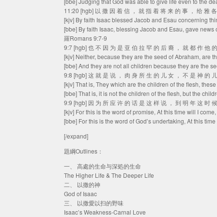
[bbe] Judging that God was able to give life even to the de
11:20 [hgb] 以 撒 因 着 信 ， 就 指 着 将 来 的 事 ， 给 雅 
[kjv] By faith Isaac blessed Jacob and Esau concerning th
[bbe] By faith Isaac, blessing Jacob and Esau, gave news o
羅Romans 9:7-9
9:7 [hgb] 也 不 因 为 是 亚 伯 拉 罕 的 后 裔 ， 就 都 作 他
[kjv] Neither, because they are the seed of Abraham, are the
[bbe] And they are not all children because they are the s
9:8 [hgb] 这 就 是 说 ， 肉 身 所 生 的 儿 女 ， 不 是 神 的
[kjv] That is, They which are the children of the flesh, thes
[bbe] That is, it is not the children of the flesh, but the c
9:9 [hgb] 因 为 所 应 许 的 话 是 这 样 说 ， 到 明 年 这 时
[kjv] For this is the word of promise, At this time will I co
[bbe] For this is the word of God’s undertaking, At this time
[/expand]
題綱Outlines：
一、 高處的生命与深処的生命
The Higher Life & The Deeper Life
二、 以撒的神
God of Isaac
三、 以撒愛以扫的野味
Isaac’s Weakness-Carnal Love