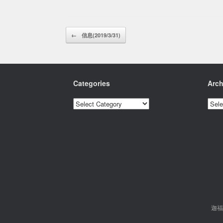
Post navigation
←
信息(2019/3/31)
Categories
Arch
Categories
Archi
迦福市基