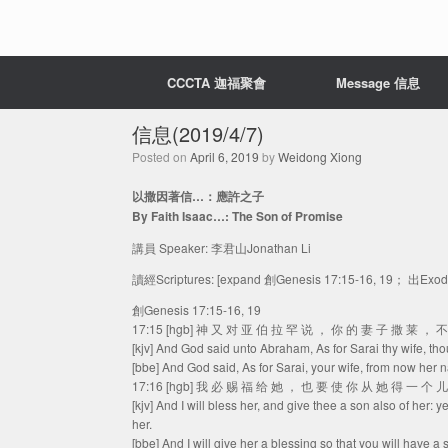
CCCTA 迦福聚會
Message 信息
信息(2019/4/7)
Posted on
April 6, 2019
by
Weidong Xiong
以撒因著信…：應許之子
By Faith Isaac…: The Son of Promise
講員 Speaker: 李君山Jonathan Li
讀經Scriptures: [expand 創Genesis 17:15-16, 19； 出Exo
創Genesis 17:15-16, 19
17:15 [hgb] 神 又 对 亚 伯 拉 罕 说 ， 你 的 妻 子 撒 莱 ，
[kjv] And God said unto Abraham, As for Sarai thy wife, tho
[bbe] And God said, As for Sarai, your wife, from now her n
17:16 [hgb] 我 必 赐 福 给 她 ， 也 要 使 你 从 她 得 一 个
[kjv] And I will bless her, and give thee a son also of her: y
her.
[bbe] And I will give her a blessing so that you will have a 