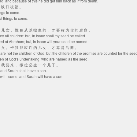
ad; and because of this he did get him back as if from death.
各 以 扫 祝 福 。
ings to come.
f things to come.
 的 儿 女 。 惟 独 从 以 撒 生 的 ， 才 要 称 为 你 的 后 裔 。
y all children: but, In Isaac shall thy seed be called.
eed of Abraham; but, In Isaac will your seed be named.
 儿 女 。 惟 独 那 应 许 的 儿 女 ， 才 算 是 后 裔 。
e are not the children of God: but the children of the promise are counted for the seed
hildren of God’s undertaking, who are named as the seed.
 候 我 要 来 ， 撒 拉 必 生 一 个 儿 子 。
me, and Sarah shall have a son.
 will I come, and Sarah will have a son.