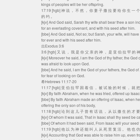
kings of peoples will be her offspring.
17:19 [hgb] 神 说 ， 不 然 ， 你 妻 子 撒 拉 要 给 你 生 一
的 约 。
[kjv] And God said, Sarah thy wife shall bear thee a son in
for an everlasting covenant, and with his seed after him.
[bbe] And God said, Not so; but Sarah, your wife, will hav
for ever and with his seed after him.
出Exodus 3:6
3:6 [hgb] 又 说 ， 我 是 你 父 亲 的 神 ， 是 亚 伯 拉 罕 的
[kjv] Moreover he said, I am the God of thy father, the God
was afraid to look upon God.
[bbe] And he said, I am the God of your fathers, the God 
for fear of looking on God.
希Hebrews 11:17-20
11:17 [hgb] 亚 伯 拉 罕 因 着 信 ， 被 试 验 的 时 候 ， 就
[kjv] By faith Abraham, when he was tried, offered up Isaa
[bbe] By faith Abraham made an offering of Isaac, when 
offering the only son of his body,
11:18 [hgb] 论 到 这 儿 子 曾 有 话 说 ， 从 以 撒 生 的 才 
[kjv] Of whom it was said, That in Isaac shall thy seed be ca
[bbe] Of whom it had been said, From Isaac will your seed 
11:19 [hgb] 他 以 为 神 还 能 叫 人 从 死 里 复 活 。 他 也
[kjv] Accounting that God was able to raise him up, even f