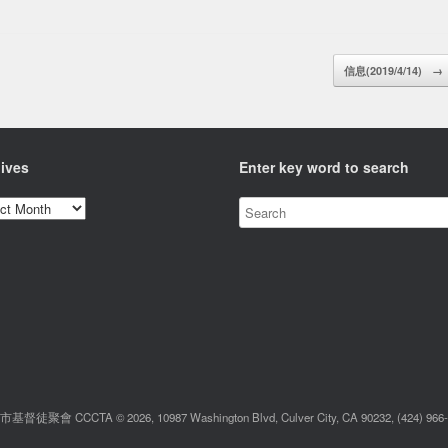
信息(2019/4/14)
→
ives
Enter key word to search
ves
督徒聚會 CCCTA © 2026, 10987 Washington Blvd, Culver City, CA 90232, (424) 966