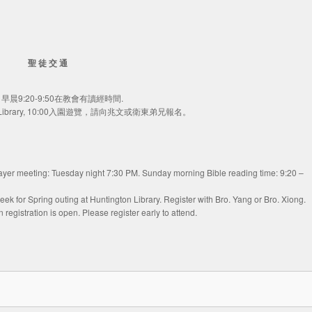
聖 徒 交 通
主日早晨9:20-9:50在教會有讀經時間.
on Library, 10:00入園遊覽，請向兆文或衛東弟兄報名。
rayer meeting: Tuesday night 7:30 PM. Sunday morning Bible reading time: 9:20 –
eek for Spring outing at Huntington Library. Register with Bro. Yang or Bro. Xiong.
egistration is open. Please register early to attend.