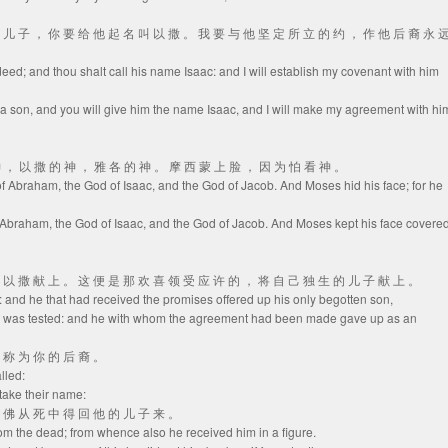
 个 儿 子 ， 你 要 给 他 起 名 叫 以 撒 。 我 要 与 他 坚 定 所 立 的 约 ， 作 他 后 裔 永 
deed; and thou shalt call his name Isaac: and I will establish my covenant with him
e a son, and you will give him the name Isaac, and I will make my agreement with hi
 神 ， 以 撒 的 神 ， 雅 各 的 神 。 摩 西 蒙 上 脸 ， 因 为 怕 看 神 。
 of Abraham, the God of Isaac, and the God of Jacob. And Moses hid his face; for he
of Abraham, the God of Isaac, and the God of Jacob. And Moses kept his face covere
 把 以 撒 献 上 。 这 便 是 那 欢 喜 领 受 应 许 的 ， 将 自 己 独 生 的 儿 子 献 上 。
c: and he that had received the promises offered up his only begotten son,
he was tested: and he with whom the agreement had been made gave up as an
要 称 为 你 的 后 裔 。
lled:
take their name:
 仿 佛 从 死 中 得 回 他 的 儿 子 来 。
rom the dead; from whence also he received him in a figure.