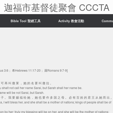
迦福市基督徒聚會 CCCTA
Bible Tool 聖經工具
Activity 教會活動
Comm
dus 3:6； 希Hebrews 11:17-20； 羅Romans 9:7-9]
 不 可 再 叫 撒 莱 ， 她 的 名 要 叫 撒 拉 。
u shalt not call her name Sarai, but Sarah shall her name be.
ame will be not Sarai, but Sarah.
 儿 子 。 我 要 赐 福 给 她 ， 她 也 要 作 多 国 之 母 。 必 有 百 姓 的 君 王 从 她 而 出 
ea, I will bless her, and she shall be a mother of nations; kings of people shall be of
son by her: truly my blessing will be on her, and she will be the mother of nations: