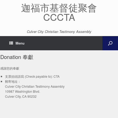
迦福市基督徒聚會
CCCTA
Culver City Christian Testimony Assembly
Menu
Donation 奉獻
感謝您的奉獻
支票抬頭請寫 (Check payable to): CTA
郵寄地址：
Culver City Christian Testimony Assembly
10987 Washington Blvd.
Culver City, CA 90232