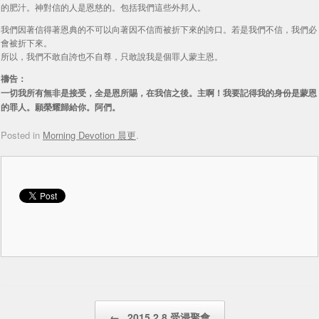
的肥汁。神對信的人是恩慈的。包括我們這些外邦人。
我們因著信得著恩典的不可以向著因不信而被折下來的誇口。若是我們不信，我們必
會被折下來。
所以，我們不敢自誇也不自尊，只敢說我是個罪人蒙主恩。
禱告：
一切我所有無非是接受，全是恩所賜，在我信之後。主啊！我要記得我的身份是蒙恩
的罪人。願榮耀歸給你。阿們。
Posted in
Morning Devotion 晨更
.
Post navigation
←
2015.2.8 受浸聚會