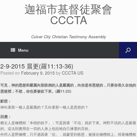
迦福市基督徒聚會
CCCTA
Culver City Christian Testimony Assembly
Menu
2-9-2015 晨更(羅11:13-36)
Posted on
February 9, 2015
by
CCCTA US
可見，神的恩慈和嚴厲向那跌倒的人是嚴厲的，向你是有恩慈的，只要你長久在他的
恩慈裡；不然，你也要被砍下來。(羅11:22)
默想：
神向著那一種人是嚴厲的？又向著那一種人是恩慈的？
回應：
猶太人是橄欖樹「本樹的枝子」；可是因著「不信」就折下來。神對不信的人是嚴厲
的。這法則應用在一切的人身上包括祂自己揀選的百姓。
外邦人是野橄欖，只不過因著「信」，就蒙受到救恩，被接在橄欖樹上。得著橄欖根