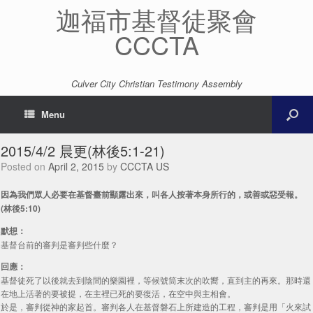
迦福市基督徒聚會
CCCTA
Culver City Christian Testimony Assembly
Menu
2015/4/2 晨更(林後5:1-21)
Posted on
April 2, 2015
by
CCCTA US
因為我們眾人必要在基督臺前顯露出來，叫各人按著本身所行的，或善或惡受報。
(林後5:10)
默想：
基督台前的審判是審判些什麼？
回應：
基督徒死了以後就去到陰間的樂園裡，等候號筒末次的吹嚮，直到主的再來。那時還
在地上活著的要被提，在主裡已死的要復活，在空中與主相會。
於是，審判從神的家起首。審判各人在基督磐石上所建造的工程，審判是用「火來試