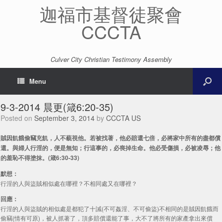
迦福市基督徒聚會
CCCTA
Culver City Christian Testimony Assembly
Menu
9-3-2014 晨更(箴6:20-35)
Posted on
September 3, 2014
by
CCCTA US
賊因飢餓偷竊充飢，人不藐視他。若被找著，他必賠還七倍，必將家中所有的盡都償
還。與婦人行淫的，便是無知；行這事的，必喪掉生命。他必受傷損，必被凌辱；他
的羞恥不得塗抹。(箴6:30-33)
默想：
行淫的人與盜賊相似處在哪裡？不相同處又在哪裡？
回應：
行淫的人與盜賊的相似處是都犯了十誡(不可姦淫、不可偷盜)不相同的是賊因飢餓而
偷竊(情有可原)，被人抓著了，頂多賠償還能了事，大不了將所有的家產拿出來償