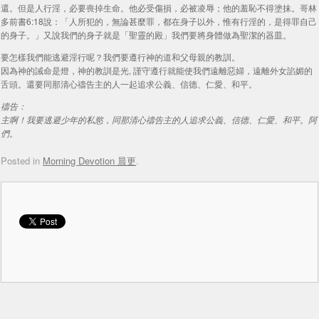
還。但是人行淫，必要喪掉生命。他必受傷損，必被凌辱；他的羞恥不得塗抹。哥林
多前書6:18說：「人所犯的，無論甚麼罪，都在身子以外，惟有行淫的，是得罪自己
的身子。」又說我們的身子就是「聖靈的殿」我們要將身體做為聖潔的器皿。
要怎樣我們能逃避淫行呢？我們要遵行神的道和父母親的教訓。
因為神的誡命是燈，神的教訓是光, 謹守遵行就能使我們遠離惡婦，遠離外女諂媚的
舌頭。還要同那清心禱告主的人一起追求公義、信德、仁愛、和平。
禱告：
主啊！我要逃避少年的私慾，同那清心禱告主的人追求公義、信德、仁愛、和平。阿
們。
Posted in
Morning Devotion 晨更
.