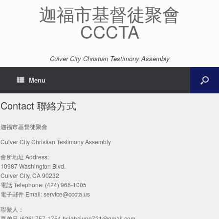
迦福市基督徒聚會
CCCTA
Culver City Christian Testimony Assembly
Menu
Contact 聯絡方式
迦福市基督徒聚會
Culver City Christian Testimony Assembly
會所地址 Address:
10987 Washington Blvd.
Culver City, CA 90232
電話 Telephone: (424) 966-1005
電子郵件 Email: service@cccta.us
聯繫人：
夏弟兄 (626) 757-1754 hsiahsiung721@gmail.com