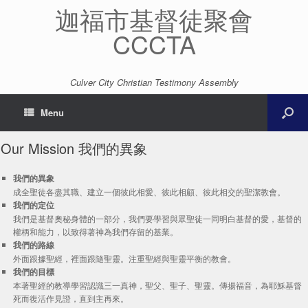
迦福市基督徒聚會
CCCTA
Culver City Christian Testimony Assembly
Menu
Our Mission 我們的異象
我們的異象
成全聖徒各盡其職、建立一個彼此相愛、彼此相顧、彼此相交的聖潔教會。
我們的定位
我們是基督奧秘身體的一部分，我們要學習與眾聖徒一同明白基督的愛，基督的
權柄和能力，以致得著神為我們存留的基業。
我們的路線
外面跟據聖經，裡面跟隨聖靈。注重聖經與聖靈平衡的教會。
我們的目標
本著聖經的教導學習認識三一真神，聖父、聖子、聖靈。傳揚福音，為耶穌基督
死而復活作見證，直到主再來。