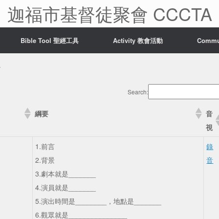
迦福市基督徒聚會 CCCTA
Bible Tool 聖經工具
Activity 教會活動
Comm
4
Search:
綱要
音
視
1.前言
錄
2.背景
音
3.劇本就是_______
4.演員就是_______
5.演出時間是________，地點是_______
6.觀眾就是_______________