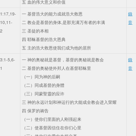
五 血的伟大意义和价值
1:17,19-
一 基督浩大的能力成就浩大救恩
錄
-10,11-
二 教会是基督的身体,是那充满万有者的丰满
音
22
三 圣徒的本相
四 耶稣基督的浩大恩典
五 主的浩大救恩使我们成为他的居所
3:1-5,6-
一 神的奥秘就是基督，基督的奥秘就是教会
錄
21
二 基督的奥秘使外邦人在基督耶稣里
音
（一）同为神的后嗣
（二）同成基督的身體
（三）同蒙聖靈的应许
三 神的永远计划和神运行的大能成全教会进入荣耀
四 保罗的祷告
（一）使你们里面的人刚强起来
（二）使基督因信住在你们心里