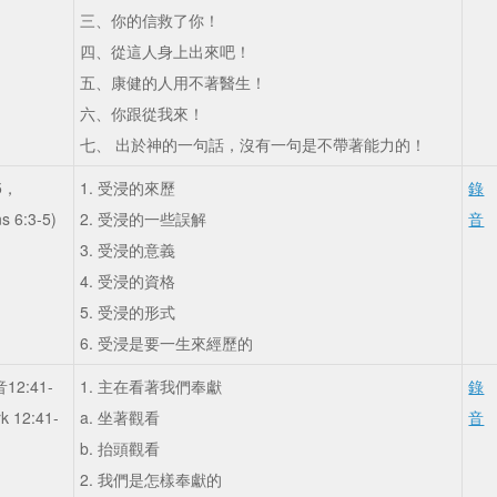
三、你的信救了你！
四、從這人身上出來吧！
五、康健的人用不著醫生！
六、你跟從我來！
七、 出於神的一句話，沒有一句是不帶著能力的！
-5，
1. 受浸的來歷
錄
s 6:3-5)
2. 受浸的一些誤解
音
3. 受浸的意義
4. 受浸的資格
5. 受浸的形式
6. 受浸是要一生來經歷的
2:41-
1. 主在看著我們奉獻
錄
k 12:41-
a. 坐著觀看
音
b. 抬頭觀看
2. 我們是怎樣奉獻的