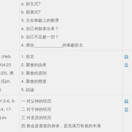
a. 財主式?
b. 窮寡式?
3. 主在奉獻上的教導
a. 自己有餘拿出來？
b. 自己不足獻一切？
4. 將你____________的奉獻於主
 (Heb.
1. 前言
錄
,約4:23
2. 聚會的由來
音
:23), 弗
3. 聚會的原則
 (Eph.
4. 聚會的態度
)
5. 結論
:3-6, 9-
一 对父神的经历
錄
14, 17-
二 对子神的经历
音
(Lev
三 对圣灵的经历
四 教会是基督的身体，是充满万有者的丰满