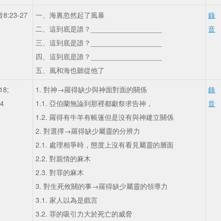
:23-27
一、海裏忽然起了風暴
錄
二、這到底是誰？__________________
音
三、這到底是誰？__________________
四、這到底是誰？__________________
五、風和海也聽從他了
18;
1. 對神→羅得缺少與神面對面的關係
錄
14
1.1. 亞伯蘭無論到那裡都獻祭求告神，
音
1.2. 羅得有牛羊有帳篷但是沒有與神建立關係
2. 對選擇→羅得缺少屬靈的分辨力
2.1. 處理相爭時，態度上沒有看見屬靈的層面
2.2. 對親情的麻木
2.3. 對罪的麻木
3. 對生死攸關的事→羅得缺少屬靈的領導力
3.1. 家人以為是戲言
3.2. 罪的吸引力大於死亡的威脅