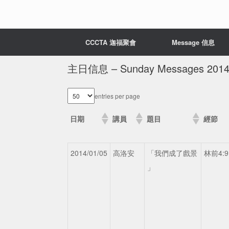
CCCTA 迦福聚會
Message 信息
主日信息 – Sunday Messages 201
entries per page
日期
講員
題目
經節
2014/01/05
高洛安
「我們成了戲景
林前4:9
」