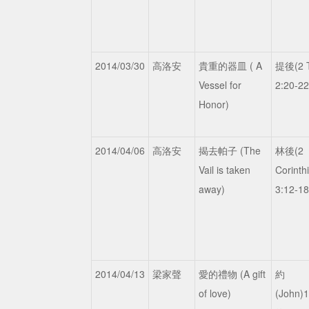
2014/03/30
高洛安
貴重的器皿 ( A
提後(2 
Vessel for
2:20-2
Honor)
2014/04/06
高洛安
揭去帕子 (The
林後(2
Vail is taken
Corinth
away)
3:12-1
2014/04/13
梁家聲
愛的禮物 (A gift
約
of love)
(John)1