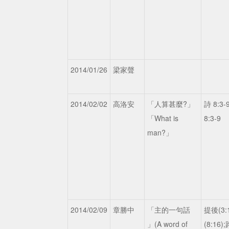
2014/01/26
梁家聲
2014/02/02
高洛安
「人算甚麼?」
詩 8:3-
「What is
8:3-9
man?」
2014/02/09
章勝中
「主的一句話
提後(3:1
」(A word of
(8:16);