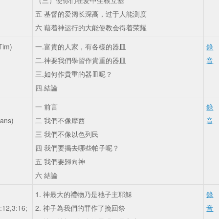
（三）使你们在爱中生根立基
五 基督的爱阔长深高，过于人能测度
六 藉着神运行的大能使教会得着荣耀
Tim)
一.富貴的人家，有各樣的器皿
錄
2
二.神要我們學習作貴重的器皿
音
三.如何作貴重的器皿呢？
四.結論
一 前言
錄
ians)
二 我們不像摩西
音
8
三 我們不像以色列民
四 我們要揭去哪些帕子呢？
五 我們要歸向神
六 結論
1. 神最大的禮物乃是祂子主耶穌
錄
:12,3:16;
2. 神子為我們的罪作了挽回祭
音