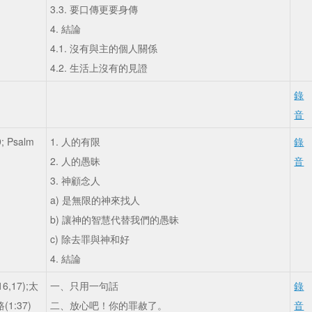
3.3. 要口傳更要身傳
4. 結論
4.1. 沒有與主的個人關係
4.2. 生活上沒有的見證
錄
音
9; Psalm
1. 人的有限
錄
2. 人的愚昧
音
3. 神顧念人
a) 是無限的神來找人
b) 讓神的智慧代替我們的愚昧
c) 除去罪與神和好
4. 結論
6,17);太
一、只用一句話
錄
路(1:37)
二、放心吧！你的罪赦了。
音