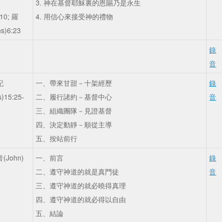
3. 神在基督耶穌裏的恩賜乃是永生
:10; 羅
4. 用信心來接受神的禮物
s)6:23
錄
音
記
一、帶來甘甜－十架經歷
錄
s)15:25-
二、履行諸約－基督中心
音
三、組織團隊－見證基督
四、決定動靜－順從主導
五、按站前行
John)
一、前言
錄
6
二、遵守神道的就是真門徒
音
三、遵守神道的就必曉得真理
四、遵守神道的就必得以自由
五、結論