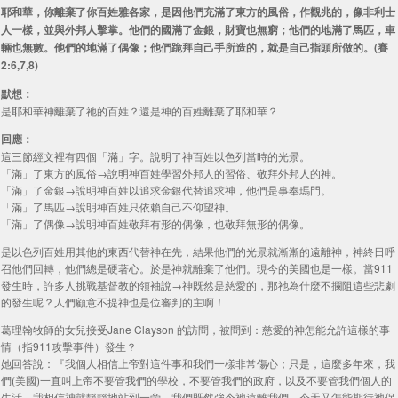
耶和華，你離棄了你百姓雅各家，是因他們充滿了東方的風俗，作觀兆的，像非利士
人一樣，並與外邦人擊掌。他們的國滿了金銀，財寶也無窮；他們的地滿了馬匹，車
輛也無數。他們的地滿了偶像；他們跪拜自己手所造的，就是自己指頭所做的。(賽
2:6,7,8)
默想：
是耶和華神離棄了祂的百姓？還是神的百姓離棄了耶和華？
回應：
這三節經文裡有四個「滿」字。說明了神百姓以色列當時的光景。
「滿」了東方的風俗→說明神百姓學習外邦人的習俗、敬拜外邦人的神。
「滿」了金銀→說明神百姓以追求金銀代替追求神，他們是事奉瑪門。
「滿」了馬匹→說明神百姓只依賴自己不仰望神。
「滿」了偶像→說明神百姓敬拜有形的偶像，也敬拜無形的偶像。
是以色列百姓用其他的東西代替神在先，結果他們的光景就漸漸的遠離神，神終日呼
召他們回轉，他們總是硬著心。於是神就離棄了他們。現今的美國也是一樣。當911
發生時，許多人挑戰基督教的領袖說→神既然是慈愛的，那祂為什麼不攔阻這些悲劇
的發生呢？人們顧意不提神也是位審判的主啊！
葛理翰牧師的女兒接受Jane Clayson 的訪問，被問到：慈愛的神怎能允許這樣的事
情（指911攻擊事件）發生？
她回答說：『我個人相信上帝對這件事和我們一樣非常傷心；只是，這麼多年來，我
們(美國)一直叫上帝不要管我們的學校，不要管我們的政府，以及不要管我們個人的
生活。我相信神就靜靜地站到一旁。我們既然強令祂遠離我們，今天又怎能期待祂保