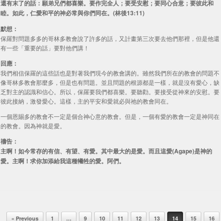
還有末了的話：願弟兄們都喜樂。要作完全人；要受安慰；要同心合意；要彼此和
睦。如此，仁愛和平的神必常與你們同在。(林後13:11)
默想：
保羅對問題多多的哥林多教會說了許多的話，又計畫第三次要去他們那裡，但是他還
有一些「重要的話」要對他們講！
回應：
我們相信保羅的這些話也是對著我們現今的教會講的。雖然我們所在的教會的問題不
像哥林多教會那麼多，但是也有問題。並且問題的根源都是一樣，就是沒有愛心，缺
乏對主的認識和信心。所以，保羅要我們都喜樂。要聽勸。要接受從神來的安慰。要
彼此接納，激發愛心。這樣，主的平安和愛就必與祂的教會同在。
一個恩賜多的教會不一定是個合神心意的教會。但是，一個有愛的教會一定是神同在
的教會。因為神就是愛。
禱告：
主啊！如今常存的有信、有望、有愛。其中最大的是愛。而且這愛(Agape)是神的
愛。主啊！求你加添給我這種犧牲的愛。阿們。
Post navigation
« Previous
1
…
9
10
11
12
13
14
15
16