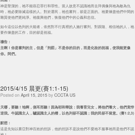
神是聖潔的，祂不能容忍罪行和罪性。當人故意不認識祂而去拜偶像與祂為敵為仇
時，祂必要除滅這樣的人。對於選民，祂也審判，卻是正面的。祂要煉盡他們中間的
雜質使他們更純淨。祂復興他們，恢復他們中的公義和忠信。
如今這位以色列的大能者，依然對不行真裡的人施行審判。對跟隨、相信祂的人，祂
要作煉盡的工作，目的卻是祝福。
禱告：
主啊！你是審判的主，但是「刑罰」不是你的目的，而是化妝的祝福，使我能更像
你。阿們。
2015/4/15 晨更(賽1:1-15)
Posted on
April 15, 2015
by
CCCTA US
天哪，要聽！地啊，側耳而聽！因為耶和華說：我養育兒女，將他們養大，他們竟悖
逆我。牛認識主人，驢認識主人的槽，以色列卻不認識；我的民卻不留意。(賽1:2,3)
默想：
這是先知以賽亞對神百姓的控訴，他的控訴不是說他們不愛祂不服事祂而是他們不認
祂！