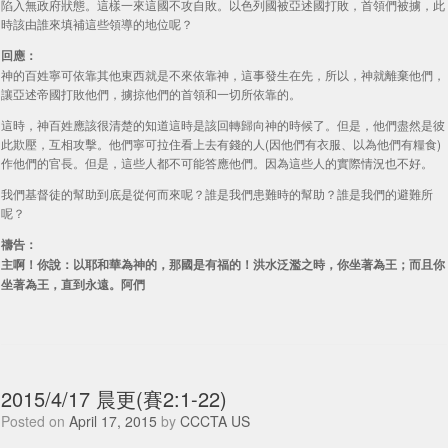
陷入無政府狀態。這樣一來這國不攻自敗。以色列國被亞述國打敗，首領們被擄，此
時該由誰來填補這些領導的地位呢？
回應：
神的百姓寧可依靠其他東西就是不來依靠神，這事發生在先，所以，神就離棄他們，
讓亞述帝國打敗他們，擄掠他們的首領和一切所依靠的。
這時，神百姓應該很清楚的知道這時是該回轉歸向神的時候了。但是，他們盡然是彼
此欺壓，互相攻擊。他們寧可拉住看上去有錢的人(因他們有衣服、以為他們有糧食)
作他們的官長。但是，這些人都不可能答應他們。因為這些人的實際情況也不好。
我們基督徒的幫助到底是從何而來呢？誰是我們患難時的幫助？誰是我們的避難所
呢？
禱告：
主啊！你說：以耶和華為神的，那國是有福的！洪水泛濫之時，你坐著為王；而且你
坐著為王，直到永遠。阿們
2015/4/17 晨更(賽2:1-22)
Posted on
April 17, 2015
by
CCCTA US