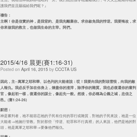
護我們並且賜福給我們呢？』
禱告：
主啊！你是信實的神，是我背約、是我先離棄你。求你赦免我的悖逆。我要悔改，求
你來做我的救主，也做我生命的主宰。阿們。
2015/4/16 晨更(賽1:16-31)
Posted on
April 16, 2015
by
CCCTA US
因此，主─萬軍之耶和華、以色列的大能者說：哎！我要向我的對頭雪恨，向我的敵
人報仇。我必反手加在你身上，煉盡你的渣滓，除淨你的雜質。我也必復還你的審判
官，像起初一樣，復還你的謀士，像起先一般。然後，你必稱為公義之城，忠信之
邑。(賽1:24-26)
默想：
神是審判者，祂不能容忍祂的子民有任何的罪行或雜質，對祂的子民來說，祂是一位
大能者→祂施行管教。對於那些「悖逆、犯罪和不行真裡」的人來說，他們是祂的對
頭，祂是萬軍之耶和華→要像他們報仇。
回應：