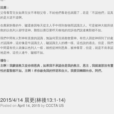
回應：
父母養育兒女如果兒女不孝順父母，不給他們養老也就罷了，若是「不認他們」這真
的是大逆不道啊。
在農家飼養的牛、驢還會因每天從主人手中得到食物而認識主人。可是被神大能所拯
救的以色列人卻悖逆神。難怪以賽亞要呼天喚地的控訴他們說連禽獸都不如。
我們中間有人對神有直接的認識，無論何景況就都會愛神。有些人因從神得到了好處
才認識神，這好像是牛認識主人，驢認識主人的槽一樣。這也說的過去。但是，我們
中間還有些人就像以色列人一樣，雖然從神到恩典，被神養育，但是，就是不肯承認
祂是神。這些人連牛、驢都不如。
禱告：
主啊！我蒙拯救又從你得恩典，如果我不承認你是我的救主、恩主，我就連那沒有靈
性的畜類都不如。主啊！求你赦免我的悖逆和自大。我要回轉歸向你。阿們。
2015/4/14 晨更(林後13:1-14)
Posted on
April 14, 2015
by
CCCTA US