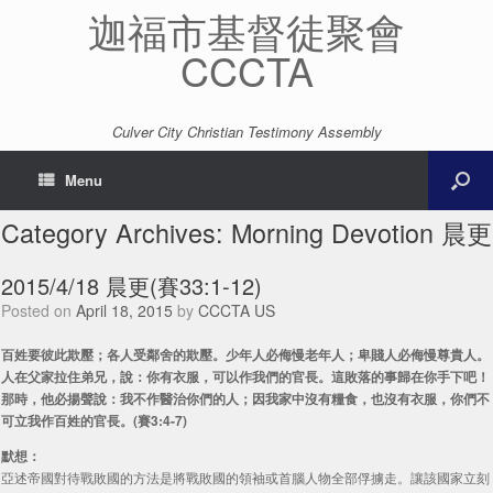
迦福市基督徒聚會
CCCTA
Culver City Christian Testimony Assembly
Menu
Category Archives:
Morning Devotion 晨更
2015/4/18 晨更(賽33:1-12)
Posted on
April 18, 2015
by
CCCTA US
百姓要彼此欺壓；各人受鄰舍的欺壓。少年人必侮慢老年人；卑賤人必侮慢尊貴人。
人在父家拉住弟兄，說：你有衣服，可以作我們的官長。這敗落的事歸在你手下吧！
那時，他必揚聲說：我不作醫治你們的人；因我家中沒有糧食，也沒有衣服，你們不
可立我作百姓的官長。(賽3:4-7)
默想：
亞述帝國對待戰敗國的方法是將戰敗國的領袖或首腦人物全部俘擄走。讓該國家立刻