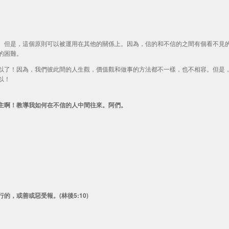
。但是，這個原則可以被運用在其他的關係上。因為，信的和不信的之間有個看不見
的困難。
以了！因為，我們彼此間的人生觀，價值觀和做事的方法都不一樣，也不相容。但是
以！
主啊！教導我如何在不信的人中間往來。阿們。
，或善或惡受報。(林後5:10)