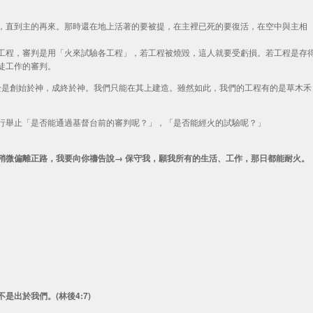
，直到主的再來。那時還在地上活著的要被提，在主裡已死的要復活，在空中與主相
工程，審判是用「火來試驗各工程」，若工程被燒毀，這人就要受虧損。若工程是存
徒工作的審判。
這救恩完全是創始於神，成終於神。我們只能在其上建造。雖然如此，我們的工程有的是草木禾
行舉止「是否能通過基督台前的審判呢？」，「是否能經火的試驗呢？」
稍微偏離正路，我要向你禱告說→ 保守我，願我所有的生活、工作，那日都能耐火。
出於我們。(林後4:7)