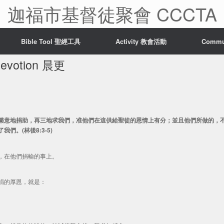
迦福市基督徒聚會 CCCTA
Bible Tool 聖經工具
Activity 教會活動
Comm
Devotion 晨更
樂意地捐助，再三地求我們，准他們在這供給聖徒的恩情上有分；並且他們所做的，
。(林後8:3-5)
，在他們捐輸的事上。
捐的厚恩，就是：