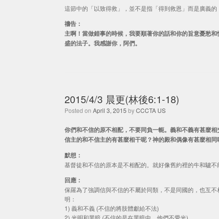
這節中的「以致得救」，並不是指「得到救恩」而是廣義的
禱告：
主啊！當做錯事的時候，我要順著你的話和你的旨意憂愁和
盛的法子。我感謝你，阿們。
2015/4/3 晨更(林後6:1-18)
Posted on
April 3, 2015
by
CCCTA US
你們和不信的原不相配，不要同負一軛。義和不義有甚麼相
信主的和不信主的有甚麼相干呢？神的殿和偶像有甚麼相同呢？(林
默想：
基督徒和不信的原本是不相配的。就好像舊約裡的牛和驢不
回應：
保羅為了強調信與不信的不屬於同類，不是同國的，也互不
明：
1) 義和不義 (不信的將肢體獻給不法)
2) 光明和黑暗 (不信的是在黑暗中，他們不愛光)