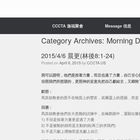
CCCTA 迦福聚會
Message 信息
Category Archives:
Morning 
2015/4/6 晨更(林後8:1-24)
Posted on
April 6, 2015
by
CCCTA US
我可以證明，他們是按著力量，而且也過了力量，自己甘心
但照我們所想望的，更照神的旨意先把自己獻給主，又歸附了我們
默想：
馬其頓教會的恩不在物質上的豐富，或屬靈上的恩賜，而是
回應：
馬其頓教會他們在大患難的試煉中，在極窮困中，還顯出樂
1) 不但是按著力量更是過了力量
2) 不是被動的捐而是主動的捐(再三的求我們)
3) 不是只獻上禮物而是先獻上自己