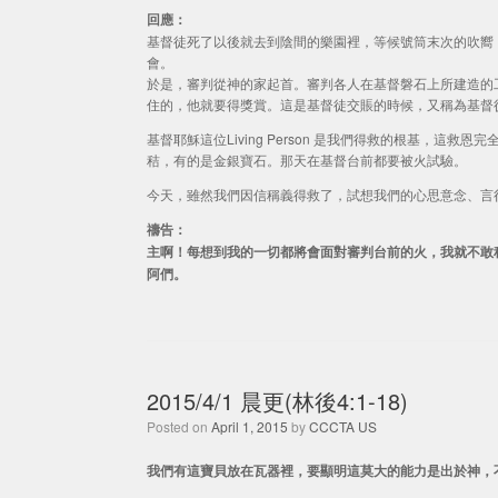
回應：
基督徒死了以後就去到陰間的樂園裡，等候號筒末次的吹嚮
會。
於是，審判從神的家起首。審判各人在基督磐石上所建造的
住的，他就要得獎賞。這是基督徒交賬的時候，又稱為基督
基督耶穌這位Living Person 是我們得救的根基，
秸，有的是金銀寶石。那天在基督台前都要被火試驗。
今天，雖然我們因信稱義得救了，試想我們的心思意念、言
禱告：
主啊！每想到我的一切都將會面對審判台前的火，我就不敢
阿們。
2015/4/1 晨更(林後4:1-18)
Posted on
April 1, 2015
by
CCCTA US
我們有這寶貝放在瓦器裡，要顯明這莫大的能力是出於神，不是