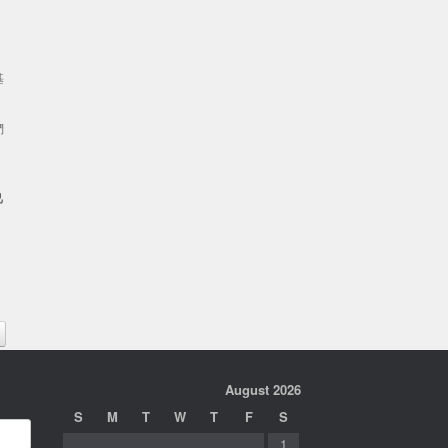
基
們
己
August 2026
S
M
T
W
T
F
S
1