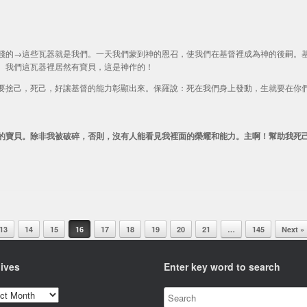
賤的→這些瓦器就是我們。一天我們蒙到神的恩召，使我們在基督裡成為神的後嗣。
。我們這瓦器裡居然有寶貝，這是神作的！
要捨己，死己，好讓基督的能力彰顯出來。保羅說：死在我們身上發動，生就要在你
的寶貝。除非我被破碎，否則，沒有人能看見我裡面的榮耀和能力。主啊！幫助我死
13
14
15
16
17
18
19
20
21
…
145
Next »
ives
Enter key word to search
ves