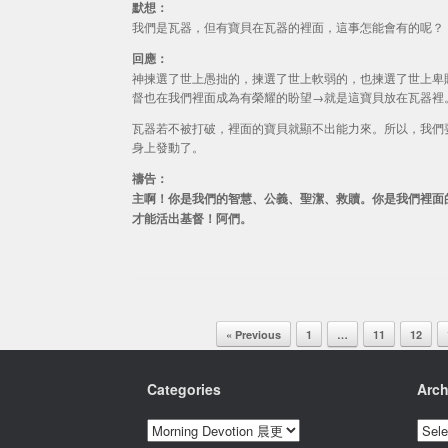
默想：
我們是瓦器，但有寶貝在瓦器的裡面，這事怎能會有的呢？
回應：
神揀選了世上愚拙的，揀選了世上軟弱的，也揀選了世上卑
督也在我們裡面成為有榮耀的盼望→就是這寶貝放在瓦器裡
瓦器若不被打破，裡面的寶貝就顯不出能力來。所以，我們
身上發動了。
禱告：
主啊！你是我們的智慧、公義、聖潔、救贖。你是我們裡面
才能活出基督！阿們。
Post navigation
« Previous
1
…
11
12
Categories
Arch
Categories
Archi