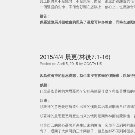
真正的恩典不是錢財，不是恩賜，而是，被主所鍛練過的信
一個豐盛的生命，不僅會彰顯在恩賜上，信心上，也應該會
禱告：
保羅述說馬其頓教會的恩為了激勵哥林多教會，同時也激勵
2015/4/4 晨更(林後7:1-16)
Posted on
April 5, 2015
by
CCCTA US
因為依著神的意思憂愁，就生出沒有後悔的懊悔來，以致得救；
默想：
什麼是依著神的意思憂愁？它的果效是什麼？與依著世俗的
回應：
順著神的意思憂愁所產生出來的懊悔其結果與順著自己道德
順著神的意思憂愁所產生出來的懊悔是回到神面前蒙憐恤，
順著自己的良心憂愁所產生出來的懊悔，它並不回到神的面
悔了，退回了大祭司的三十兩銀子，但是他卻不回到神面前