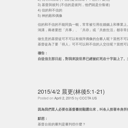
3) 基督與彼列 (不信的是彼列，他們就是分裂者)
4) 信的和不信的
5) 神的殿和偶像
信的和不信的不能同負一軛，常常被引用在婚姻上和事業上
鴻溝，兩者要想「共事」、「共存」或「共創生活」都非常
做生意的基督徒可不可以有個拜偶像的合夥人呢？當然不可
基督徒為了要「得人」可不可以和不信的人交往呢？當然可
禱告：
自從信主那日起，對我來說世界已經被釘死在十字架上了。
2015/4/2 晨更(林後5:1-21)
Posted on
April 2, 2015
by
CCCTA US
因為我們眾人必要在基督臺前顯露出來，叫各人按著本身所行的
默想：
基督台前的審判是審判些什麼？