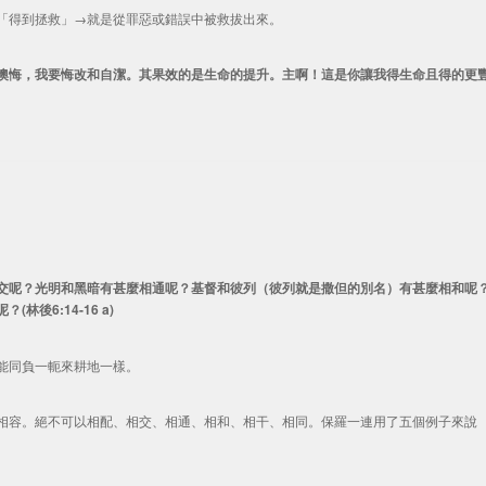
「得到拯救」→就是從罪惡或錯誤中被救拔出來。
懊悔，我要悔改和自潔。其果效的是生命的提升。主啊！這是你讓我得生命且得的更
交呢？光明和黑暗有甚麼相通呢？基督和彼列（彼列就是撒但的別名）有甚麼相和呢
後6:14-16 a)
能同負一軛來耕地一樣。
相容。絕不可以相配、相交、相通、相和、相干、相同。保羅一連用了五個例子來說