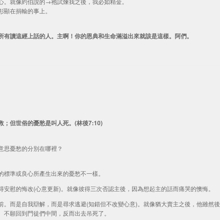
心。就像約伯說的→祂試煉我之後，我必如精金。
彰顯在捐輸的事上。
所有讀這經上話的人。主啊！你的恩典和生命滿溢出來就該是這樣。阿們。
但世俗的憂愁是叫人死。(林後7:10)
意思憂愁的分別在哪裡？
的標準或良心所產生出來的憂愁不一樣。
得安慰的悔改(心意更新)。就像彼得三次否認主後，因為想起主的話而痛哭的懊悔。
前。而是自我辯解，而是尋求逃避(知錯但不改變心意)。就像猶大賣主之後，他雖然後
、不願回到門徒們中間，反而出去吊死了。